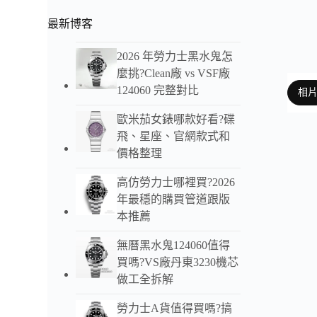
最新博客
2026 年勞力士黑水鬼怎
麼挑?Clean廠 vs VSF廠
124060 完整對比
相
歐米茄女錶哪款好看?碟
飛、星座、官網款式和
價格整理
以下
高仿勞力士哪裡買?2026
百年
年最穩的購買管道跟版
42
本推薦
此版
無曆黑水鬼124060值得
計，
買嗎?VS廠丹東3230機芯
做工全拆解
勞力士A貨值得買嗎?搞