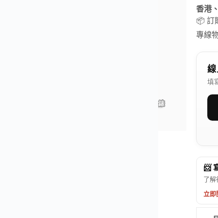
香港
📦 
專線
線
填
📨
了解
立即