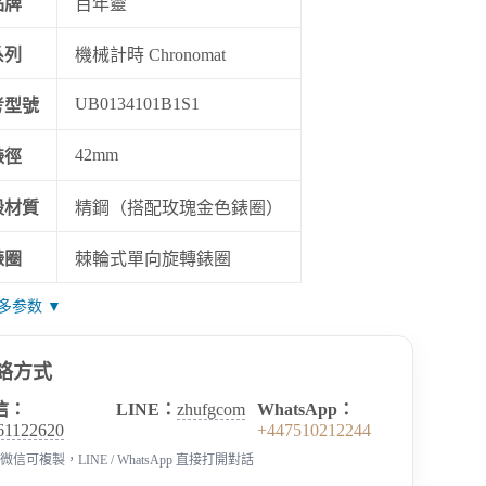
品牌
百年靈
系列
機械計時 Chronomat
UB0134101B1S1
考型號
42mm
錶徑
殼材質
精鋼（搭配玫瑰金色錶圈）
錶圈
棘輪式單向旋轉錶圈
多参数 ▼
絡方式
信：
LINE：
zhufgcom
WhatsApp：
61122620
+447510212244
微信可複製，LINE / WhatsApp 直接打開對話