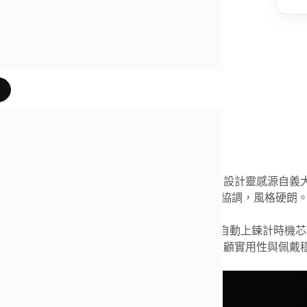
片
是我們奢表之家真實照片、影片
靈
機械計時
系列向經典飛行計時腕錶致敬，本款設計靈感源自義
mm 精鋼錶殼搭配立體刻度與計時小盤，整體比例協調，風格硬朗
本由 BLS 推出，採用原廠胚型結構，搭載 B01 自動上鍊計
配合棘輪式單向錶圈與弧面藍寶石水晶玻璃，兼顧實用性與佩戴