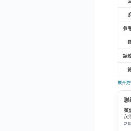
參
錶
展开更
聯
微
A4
點擊