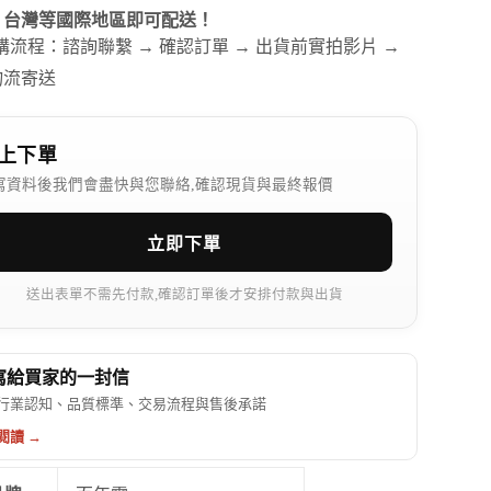
、台灣等國際地區即可配送！
訂購流程：諮詢聯繫 → 確認訂單 → 出貨前實拍影片 →
物流寄送
上下單
寫資料後我們會盡快與您聯絡,確認現貨與最終報價
立即下單
送出表單不需先付款,確認訂單後才安排付款與出貨
 寫給買家的一封信
行業認知、品質標準、交易流程與售後承諾
閱讀 →