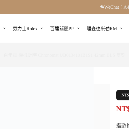
WeChat：A4
勞力士Rolex
百達翡麗PP
理查德米勒RM
百年靈 機械計時 Chronomat UB0134101B1S1 42mm BLS 复刻
NT
NT$
指數