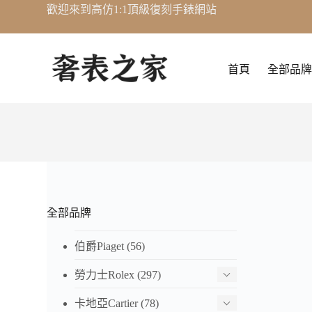
歡迎來到高仿1:1頂級復刻手錶網站
跳
至
主
要
首頁
全部品牌
內
容
全部品牌
伯爵Piaget
(56)
勞力士Rolex
(297)
卡地亞Cartier
(78)