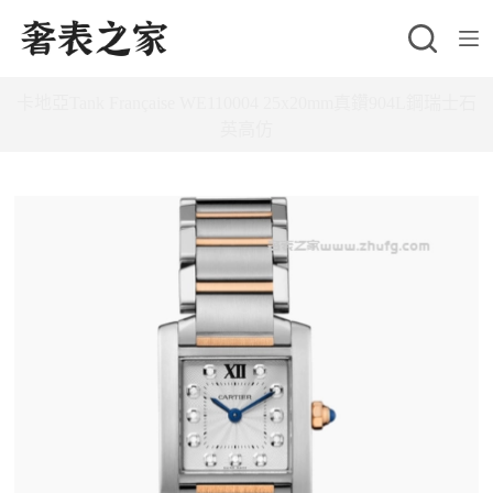
跳
至
主
卡地亞Tank Française WE110004 25x20mm真鑽904L鋼瑞士石
要
英高仿
內
容