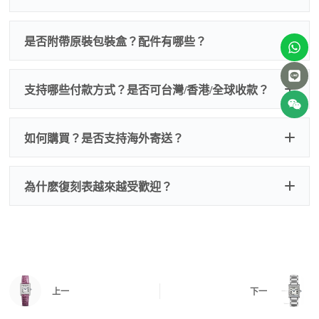
非人
QC 品
為事故，免費維修三年
人為事故我們只收更換配件
是否附帶原裝包裝盒？配件有哪些？
質檢查
的費用，配件很便宜，大多數兩位數，貴一點也就一
兩百元人民幣
我們默認會提供普通盒子，如果需要原裝盒子可
支持哪些付款方式？是否可台灣/香港/全球收款？
以找我們搭配，選擇原裝盒子附屬配件：原裝盒
一、
外觀檢查
子、仿製發票、證書、禮袋等和原裝一致配件。
逐一確認錶殼、錶圈、錶盤、指針、玻璃、刻
如是鋼帶手錶會贈送拆錶帶工具。
度、錶帶等部位是否完好無瑕、貼合緊密。
如何購買？是否支持海外寄送？
我整理了原裝包裝盒子的照片，有需要點擊：
復
二、
機芯測試
刻手錶原裝盒子
檢查走時是否穩定、日差是否正常，加大搖動後
交易方式
注：部分原裝盒子需要加錢購買，價格也不貴。
為什麽復刻表越來越受歡迎？
是否有異音，再根據款式進行上弦與功能測試。
三、
功能確認
測試日期調校、計時按鍵、GMT 指針、夜光等所
有該款應具備的功能是否正常。
四、
實拍照片與影片
QC 完成後，我們會錄製
錶款實拍影片
與照片發
價格更親民
：以原裝價格的十分之一即可享受相
給您確認，確定沒有問題後才會安排出貨。
上一
下一
同外觀與佩戴質感。
機芯技術進步
：部分復刻款的機芯動儲可達 72