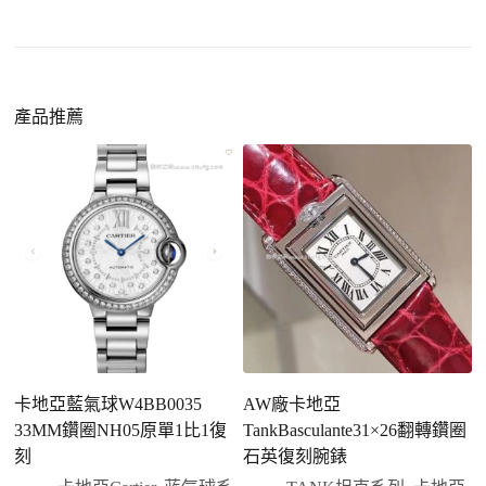
小時以上，性能已超越許多普通品牌腕錶。
外觀精準度提升
：現代復刻工藝高度還原原裝細
https://www.zhufg.com/jianceliucheng/
節，外觀幾乎難以分辨。
一、聯繫客服專員
佩戴更無壓力
：無需承擔高價手錶的風險，更適
請先透過網站上的聯繫方式與我們取得聯繫，將您感
產品推薦
合日常通勤與旅行佩戴。
興趣的款式圖片、連結或產品資訊發給客服專員，我
們會先幫您確認版本與實際價格。
二、確認款式與價格
客服會與您確認品牌、尺寸、顏色、配件等細節，如
有現貨會直接幫您預留；若需要排單，我們也會事先
說明大約出貨時間。
三、安排付款方式
您可以選擇先付少量訂金預留貨品，餘款在出貨
前或收到實拍照片後再支付
；也可以一次性全額
卡地亞藍氣球W4BB0035
AW廠卡地亞
卡
付款，我們會在原有價格基礎上盡量幫您爭取更
33MM鑽圈NH05原單1比1復
TankBasculante31×26翻轉鑽圈
3
優惠的方案。部分地區可協助安排較安全的到付
刻
石英復刻腕錶
方式，具體以當下說明為準。