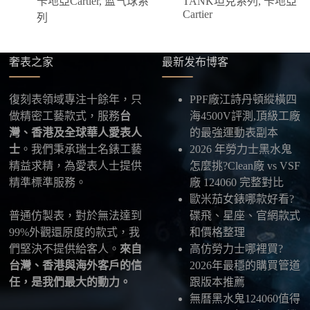
卡地亞Cartier
,
蓝气球系
TANK坦克系列
,
卡地亞
四、填寫收件資料與出貨
Cartier
列
確認款式與付款後，把收件人姓名、地址及聯絡方式
發給我們，我們會為您選擇合適的物流公司，全程提
供最新物流資訊與查件連結。
奢表之家
最新发布博客
五、海外寄送說明
復刻表領域專注十餘年，只
PPF廠江詩丹頓縱橫四
本店支援寄送至香港、澳門、台灣、欧美以及其他海
做精密工藝款式，服務
台
海4500V評測,頂級工廠
外地區
，運費會依照目的地與物流方案另行報價，客
灣、香港及全球華人愛表人
的最強運動表副本
服在出貨前會跟您確認清楚。
士
。我們秉承瑞士名錶工藝
2026 年勞力士黑水鬼
精益求精，為愛表人士提供
怎麼挑?Clean廠 vs VSF
最後：喜歡就別拖太久，有些熱門款現貨數量有
精準標準服務。
廠 124060 完整對比
限，早一步確認，就能早一點戴上喜歡的腕錶。
歐米茄女錶哪款好看?
普通仿製表，對於無法達到
碟飛、星座、官網款式
99%外觀還原度的款式，我
和價格整理
們堅決不提供給客人。
來自
高仿勞力士哪裡買?
台灣、香港與海外客戶的信
2026年最穩的購買管道
任，是我們最大的動力。
跟版本推薦
無曆黑水鬼124060值得