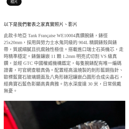
相片
以下是我們奢表之家真實照片、影片
此款卡地亞 Tank Française WE10004真鑽腕錶，錶徑
25x20mm，採用與勞力士水鬼同級的 904L 精鋼錶殼與錶
帶，質感細膩且抗腐蝕性極佳。搭載進口瑞士石英機芯，走
時精準穩定。錶盤鑲嵌 11 顆 1.2mm 明亮式切割 VS 級真
鑽，並經 GTC 中國權威機構鑑定，每隻腕錶配有唯一編碼
證書，可官網查驗真偽。配置經高溫燒製的劍形藍鋼指針、
歐標藍寶石玻璃鏡面及八角形錶冠鑲嵌凸圓形合成尖晶石，
經典寶石藍色彰顯高貴典雅。防水深度達 30 米，日常佩戴
無憂。