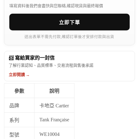
填寫資料後我們會盡快與您聯絡,確認現貨與最終報價
立即下單
送出表單不需先付款,確認訂單後才安排付款與出貨
📨 寫給買家的一封信
了解行業認知、品質標準、交易流程與售後承諾
立即閱讀 →
參數
說明
品牌
卡地亞 Cartier
Tank Française
系列
WE10004
型號