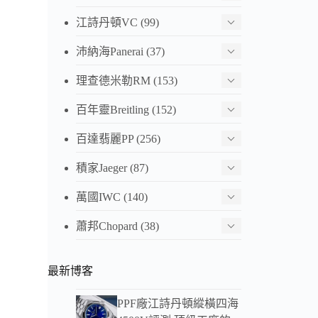
江詩丹頓VC
(99)
沛納海Panerai
(37)
理查德米勒RM
(153)
百年靈Breitling
(152)
百達翡麗PP
(256)
積家Jaeger
(87)
萬國IWC
(140)
蕭邦Chopard
(38)
最新博客
PPF廠江詩丹頓縱橫四海