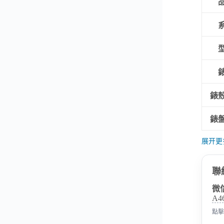
錶
錶
展开更
聯
微
A4
點擊