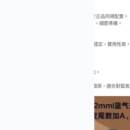
細節
K 金版本藍色面盤
，與普通鋼款字面不同，屬於正品同規配置。
藍指針色澤純正，日曆窗字體、色調及粗細一致，細節準確。
配置
海鷗 2824 自動上鍊機芯
，經過精細裝配後走時穩定，實用性高
配置
一號一吊牌，支援對應資訊校驗。
可選
美洲鱷魚皮或義大利牛皮
，整體性價比突出。
 僅以正品作為對照標準，追求外觀與結構的高度還原，適合對藍