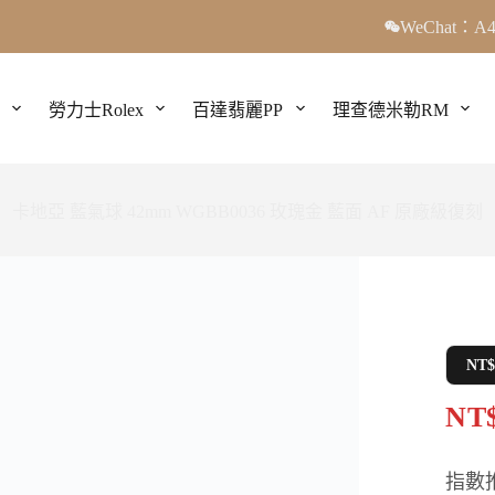
WeChat：A4
勞力士Rolex
百達翡麗PP
理查德米勒RM
卡地亞 藍氣球 42mm WGBB0036 玫瑰金 藍面 AF 原廠級復刻
NT
NT$
指數