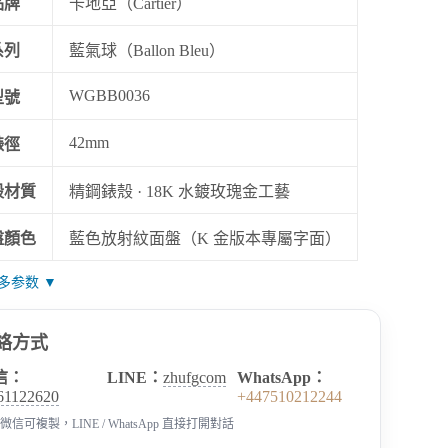
品牌
卡地亞（Cartier）
系列
藍氣球（Ballon Bleu）
WGBB0036
型號
42mm
錶徑
殼材質
精鋼錶殼 · 18K 水鍍玫瑰金工藝
盤顏色
藍色放射紋面盤（K 金版本專屬字面）
多参数 ▼
絡方式
信：
LINE：
zhufgcom
WhatsApp：
61122620
+447510212244
微信可複製，LINE / WhatsApp 直接打開對話