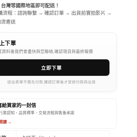
、台灣等國際地區即可配送！
訂購流程：諮詢聯繫 → 確認訂單 → 出貨前實拍影片 →
物流寄送
上下單
寫資料後我們會盡快與您聯絡,確認現貨與最終報價
立即下單
送出表單不需先付款,確認訂單後才安排付款與出貨
 寫給買家的一封信
行業認知、品質標準、交易流程與售後承諾
閱讀 →