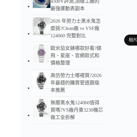
4500V評測,頂級工廠的
最強運動表副本
2026 年勞力士黑水鬼怎
麼挑?Clean廠 vs VSF廠
124060 完整對比
相
歐米茄女錶哪款好看?碟
飛、星座、官網款式和
價格整理
以下
高仿勞力士哪裡買?2026
AF 
年最穩的購買管道跟版
整體
本推薦
無曆黑水鬼124060值得
錶殼
買嗎?VS廠丹東3230機芯
採用
做工全拆解
原裝
搭配
後蓋