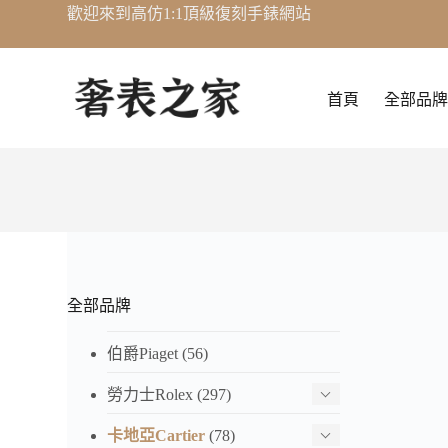
歡迎來到高仿1:1頂級復刻手錶網站
跳
至
主
要
首頁
全部品牌
內
容
全部品牌
伯爵Piaget
(56)
勞力士Rolex
(297)
卡地亞Cartier
(78)