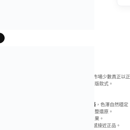
片
是我們奢表之家真實照片、影片
打造的
42mm 卡地亞
藍氣球
玫瑰金藍面款
，屬於市場少數真正以
比例、外觀細節與正品高度一致，非市面常見錯版款式。
與外觀
精工不鏽鋼錶殼，表面使用
18K 水鍍玫瑰金工藝
，色澤自然穩定
規格藍色尖晶石錶冠，殼型弧度與月牙位細節完整還原。
藍寶石水晶鏡面，呈現標誌性的魚眼日曆放大效果。
 Logo 及金印刻字清晰深刻，結構嚴謹，整體質感接近正品。