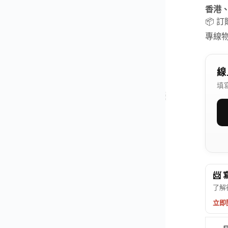
香港
📦 
專線
線
填
📨
了解
立即