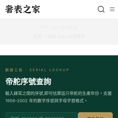
跳
至
主
要
帝舵 Tudor 序號查詢
內
首頁
帝舵 Tudor 序號查詢
容
腕錶工具 · SERIAL LOOKUP
帝舵序號查詢
輸入錶耳之間的序號,即可估算這只帝舵的生產年份。支援
1956–2002 年的數字序號與字母字首格式。