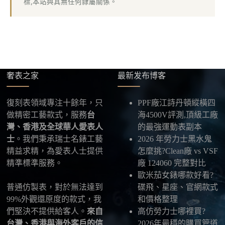
標,本站與其無任何隸屬關係。
奢表之家
最新发布博客
復刻表領域專注十餘年，只
PPF廠江詩丹頓縱橫四
做精密工藝款式，服務
台
海4500V評測,頂級工廠
灣、香港及全球華人愛表人
的最強運動表副本
士
。我們秉承瑞士名錶工藝
2026 年勞力士黑水鬼
精益求精，為愛表人士提供
怎麼挑?Clean廠 vs VSF
精準標準服務。
廠 124060 完整對比
歐米茄女錶哪款好看?
普通仿製表，對於無法達到
碟飛、星座、官網款式
99%外觀還原度的款式，我
和價格整理
們堅決不提供給客人。
來自
高仿勞力士哪裡買?
台灣、香港與海外客戶的信
2026年最穩的購買管道