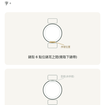
字。
序號位置
錶殼 6 點位錶耳之間(需取下錶帶)
型號(非序號)