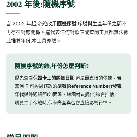
2002 年後:隨機序號
自 2002 年起,帝舵改用
隨機序號
,序號與生產年份之間不
再存在對應關係。這代表任何對照表或查詢工具都無法據
此推算年份,本工具亦然。
隨機序號的錶,年份怎麼判斷?
優先查看
保證卡上的銷售日期
,這是最直接的依據。若
無保卡,可透過錶款的
型號(Reference Number)發表
年代
與外觀細節(如面盤、錶圈材質變化)綜合推估。
購買二手帝舵時,保卡齊全與否會直接影響行情。