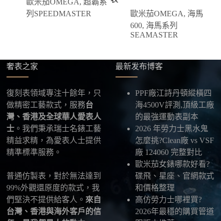
歐米茄OMEGA
,
超霸系
四、填寫收件資料與出貨
列SPEEDMASTER
歐米茄OMEGA
,
海馬
確認款式與付款後，把收件人姓名、地址及聯絡方式
600
,
海馬系列
發給我們，我們會為您選擇合適的物流公司，全程提
SEAMASTER
供最新物流資訊與查件連結。
奢表之家
最新发布博客
五、海外寄送說明
本店支援寄送至香港、澳門、台灣、欧美以及其他海
外地區
，運費會依照目的地與物流方案另行報價，客
復刻表領域專注十餘年，只
PPF廠江詩丹頓縱橫四
服在出貨前會跟您確認清楚。
做精密工藝款式，服務
台
海4500V評測,頂級工廠
灣、香港及全球華人愛表人
的最強運動表副本
最後：喜歡就別拖太久，有些熱門款現貨數量有
士
。我們秉承瑞士名錶工藝
2026 年勞力士黑水鬼
限，早一步確認，就能早一點戴上喜歡的腕錶。
精益求精，為愛表人士提供
怎麼挑?Clean廠 vs VSF
精準標準服務。
廠 124060 完整對比
歐米茄女錶哪款好看?
普通仿製表，對於無法達到
碟飛、星座、官網款式
99%外觀還原度的款式，我
和價格整理
們堅決不提供給客人。
來自
高仿勞力士哪裡買?
台灣、香港與海外客戶的信
2026年最穩的購買管道