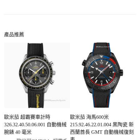
小時以上，性能已超越許多普通品牌腕錶。
外觀精準度提升
：現代復刻工藝高度還原原裝細
https://www.zhufg.com/jianceliucheng/
節，外觀幾乎難以分辨。
一、聯繫客服專員
佩戴更無壓力
：無需承擔高價手錶的風險，更適
請先透過網站上的聯繫方式與我們取得聯繫，將您感
產品推薦
合日常通勤與旅行佩戴。
興趣的款式圖片、連結或產品資訊發給客服專員，我
們會先幫您確認版本與實際價格。
二、確認款式與價格
客服會與您確認品牌、尺寸、顏色、配件等細節，如
有現貨會直接幫您預留；若需要排單，我們也會事先
說明大約出貨時間。
三、安排付款方式
您可以選擇先付少量訂金預留貨品，餘款在出貨
前或收到實拍照片後再支付
；也可以一次性全額
歐米茄 超霸賽車計時
歐米茄 海馬600米
歐
付款，我們會在原有價格基礎上盡量幫您爭取更
326.32.40.50.06.001 自動機械
215.92.46.22.01.004 黑陶瓷 新
2
優惠的方案。部分地區可協助安排較安全的到付
腕錶 40 毫米
西蘭酋長 GMT 自動機械復刻
方式，具體以當下說明為準。
表