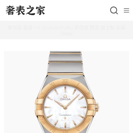
跳
至
主
歐米茄 星座 131.20.28.60.05.002 貝母面 間金 瑞士製 女錶
要
28mm
內
容