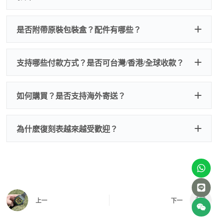
非人
QC 品
為事故，免費維修三年
人為事故我們只收更換配件
是否附帶原裝包裝盒？配件有哪些？
質檢查
的費用，配件很便宜，大多數兩位數，貴一點也就一
兩百元人民幣
我們默認會提供普通盒子，如果需要原裝盒子可
支持哪些付款方式？是否可台灣/香港/全球收款？
以找我們搭配，選擇原裝盒子附屬配件：原裝盒
一、
外觀檢查
子、仿製發票、證書、禮袋等和原裝一致配件。
逐一確認錶殼、錶圈、錶盤、指針、玻璃、刻
如是鋼帶手錶會贈送拆錶帶工具。
度、錶帶等部位是否完好無瑕、貼合緊密。
如何購買？是否支持海外寄送？
我整理了原裝包裝盒子的照片，有需要點擊：
復
二、
機芯測試
刻手錶原裝盒子
檢查走時是否穩定、日差是否正常，加大搖動後
交易方式
注：部分原裝盒子需要加錢購買，價格也不貴。
為什麽復刻表越來越受歡迎？
是否有異音，再根據款式進行上弦與功能測試。
三、
功能確認
測試日期調校、計時按鍵、GMT 指針、夜光等所
有該款應具備的功能是否正常。
四、
實拍照片與影片
QC 完成後，我們會錄製
錶款實拍影片
與照片發
價格更親民
：以原裝價格的十分之一即可享受相
給您確認，確定沒有問題後才會安排出貨。
上一
下一
同外觀與佩戴質感。
機芯技術進步
：部分復刻款的機芯動儲可達 72