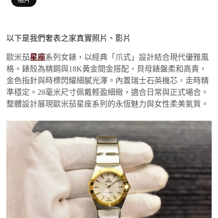
以下是我們奢表之家真實照片、影片
歐米茄
星座
系列女錶，以經典「爪式」設計結合現代優雅風
格。錶殼為精鋼與18K黃金間金搭配，貝母錶盤柔和高貴，
金色指針與時標閃耀細膩光澤。內置瑞士石英機芯，走時精
準穩定。28毫米尺寸佩戴輕盈細緻，適合日常與正式場合。
整體設計展現歐米茄星座系列的永恆魅力與女性柔美氣質。