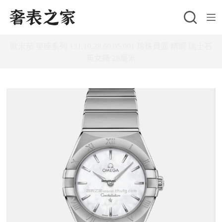
跳
至
主
歐米茄 星座系列 131.10.28.60.05.001 珍珠貝面 精鋼 瑞士石
要
英女錶 28毫米
內
容