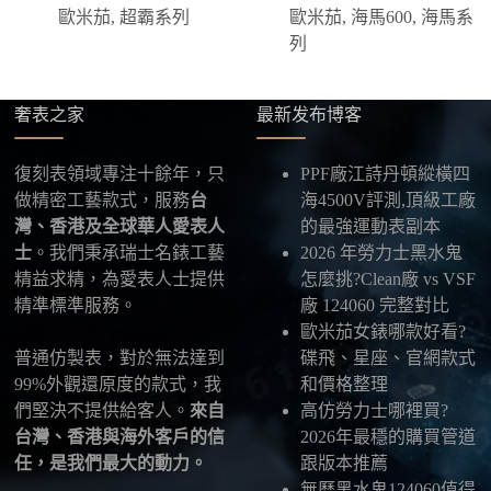
方式，具體以當下說明為準。
歐米茄
,
超霸系列
歐米茄
,
海馬600
,
海馬系
四、填寫收件資料與出貨
列
確認款式與付款後，把收件人姓名、地址及聯絡方式
發給我們，我們會為您選擇合適的物流公司，全程提
供最新物流資訊與查件連結。
奢表之家
最新发布博客
五、海外寄送說明
復刻表領域專注十餘年，只
PPF廠江詩丹頓縱橫四
本店支援寄送至香港、澳門、台灣、欧美以及其他海
做精密工藝款式，服務
台
海4500V評測,頂級工廠
外地區
，運費會依照目的地與物流方案另行報價，客
灣、香港及全球華人愛表人
的最強運動表副本
服在出貨前會跟您確認清楚。
士
。我們秉承瑞士名錶工藝
2026 年勞力士黑水鬼
精益求精，為愛表人士提供
怎麼挑?Clean廠 vs VSF
最後：喜歡就別拖太久，有些熱門款現貨數量有
精準標準服務。
廠 124060 完整對比
限，早一步確認，就能早一點戴上喜歡的腕錶。
歐米茄女錶哪款好看?
普通仿製表，對於無法達到
碟飛、星座、官網款式
99%外觀還原度的款式，我
和價格整理
們堅決不提供給客人。
來自
高仿勞力士哪裡買?
台灣、香港與海外客戶的信
2026年最穩的購買管道
任，是我們最大的動力。
跟版本推薦
無曆黑水鬼124060值得