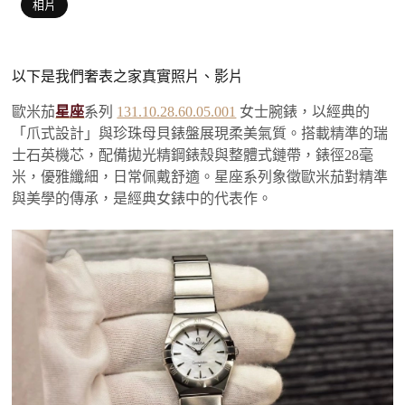
相片
以下是我們奢表之家真實照片、影片
歐米茄
星座
系列
131.10.28.60.05.001
女士腕錶，以經典的
「爪式設計」與珍珠母貝錶盤展現柔美氣質。搭載精準的瑞
士石英機芯，配備拋光精鋼錶殼與整體式鏈帶，錶徑28毫
米，優雅纖細，日常佩戴舒適。星座系列象徵歐米茄對精準
與美學的傳承，是經典女錶中的代表作。