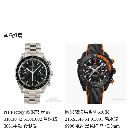
機芯技術進步
：部分復刻款的機芯動儲可達 72
小時以上，性能已超越許多普通品牌腕錶。
外觀精準度提升
：現代復刻工藝高度還原原裝細
https://www.zhufg.com/jianceliucheng/
節，外觀幾乎難以分辨。
一、聯繫客服專員
佩戴更無壓力
：無需承擔高價手錶的風險，更適
請先透過網站上的聯繫方式與我們取得聯繫，將您感
產品推薦
合日常通勤與旅行佩戴。
興趣的款式圖片、連結或產品資訊發給客服專員，我
們會先幫您確認版本與實際價格。
二、確認款式與價格
客服會與您確認品牌、尺寸、顏色、配件等細節，如
有現貨會直接幫您預留；若需要排單，我們也會事先
說明大約出貨時間。
三、安排付款方式
您可以選擇先付少量訂金預留貨品，餘款在出貨
前或收到實拍照片後再支付
；也可以一次性全額
N1 Factory 歐米茄 超霸
歐米茄海馬系列600米
付款，我們會在原有價格基礎上盡量幫您爭取更
310.30.42.50.01.002 月球錶
215.92.46.51.01.001 潛水錶
1
優惠的方案。部分地區可協助安排較安全的到付
3861手動 復刻錶
9900機芯 黑色陶瓷 45.5mm
石