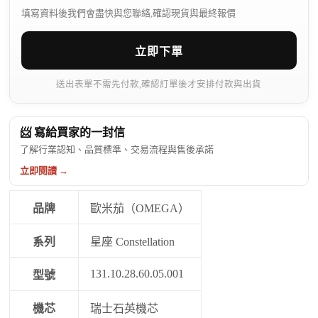
填寫資料後我們會盡快與您聯絡,確認現貨與最終報價
立即下單
送出表單不需先付款,確認訂單後才安排付款與出貨
📨 寫給買家的一封信
了解行業認知、品質標準、交易流程與售後承諾
立即閱讀 →
品牌
歐米茄（OMEGA）
系列
星座 Constellation
131.10.28.60.05.001
型號
機芯
瑞士石英機芯