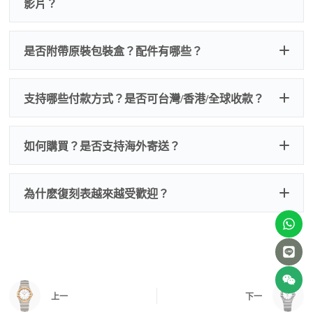
影片？
非人
QC 品
為事故，免費維修三年
人為事故我們只收更換配件
是否附帶原裝包裝盒？配件有哪些？
質檢查
的費用，配件很便宜，大多數兩位數，貴一點也就一
兩百元人民幣
我們默認會提供普通盒子，如果需要原裝盒子可
支持哪些付款方式？是否可台灣/香港/全球收款？
以找我們搭配，選擇原裝盒子附屬配件：原裝盒
一、
外觀檢查
子、仿製發票、證書、禮袋等和原裝一致配件。
逐一確認錶殼、錶圈、錶盤、指針、玻璃、刻
如是鋼帶手錶會贈送拆錶帶工具。
度、錶帶等部位是否完好無瑕、貼合緊密。
如何購買？是否支持海外寄送？
我整理了原裝包裝盒子的照片，有需要點擊：
復
二、
機芯測試
刻手錶原裝盒子
檢查走時是否穩定、日差是否正常，加大搖動後
交易方式
注：部分原裝盒子需要加錢購買，價格也不貴。
為什麽復刻表越來越受歡迎？
是否有異音，再根據款式進行上弦與功能測試。
三、
功能確認
測試日期調校、計時按鍵、GMT 指針、夜光等所
有該款應具備的功能是否正常。
四、
實拍照片與影片
QC 完成後，我們會錄製
錶款實拍影片
與照片發
價格更親民
：以原裝價格的十分之一即可享受相
給您確認，確定沒有問題後才會安排出貨。
上一
下一
同外觀與佩戴質感。