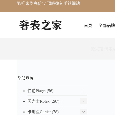
歡迎來到高仿1:1頂級復刻手錶網站
跳
至
主
要
首頁
全部品牌
內
容
歐米茄 海馬Aqu
全部品牌
伯爵Piaget
(56)
勞力士Rolex
(297)
卡地亞Cartier
(78)