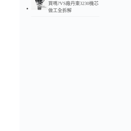
買嗎?VS廠丹東3230機芯
做工全拆解