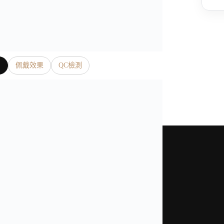
片
佩戴效果
QC檢測
是我們奢表之家真實照片、影片