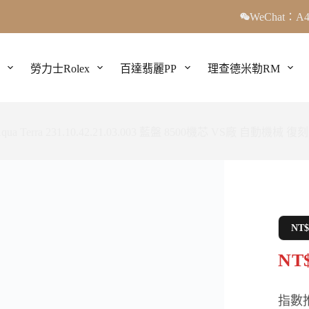
WeChat：A4
勞力士Rolex
百達翡麗PP
理查德米勒RM
a Terra 231.10.42.21.03.003 藍盤 8500機芯 VS廠 自動機械 復
NT
NT$
指數