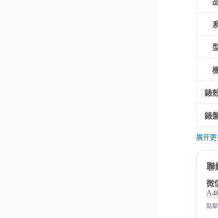
錶
錶
展开更
聯
微
A4
點擊