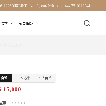
61122620
LINE：zhufgcom
whatsapp:+44 7510212244
博客
常見問題
刻男錶 41.5毫米
$ 台幣
HK$ 港幣
¥ 人民幣
 15,000
推薦：⭐⭐⭐⭐⭐