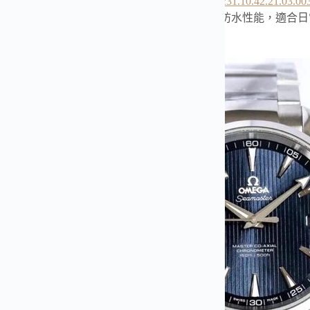
廠出品的歐米茄
海馬
Aqua Terra 150米系列，型號
231.10.42.21.03.00
搭載8500自動機芯，走時穩定準確，具備150米防水性能，適
的高端工藝與奢華風格。