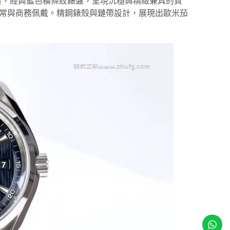
3
，經典藍色橫條紋錶盤，呈現沉穩與精緻兼具的質
合日常與商務佩戴。精鋼錶殼與鏈帶設計，展現出歐米茄