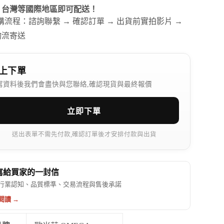
、台灣等國際地區即可配送！
訂購流程：諮詢聯繫 → 確認訂單 → 出貨前實拍影片 →
物流寄送
上下單
寫資料後我們會盡快與您聯絡,確認現貨與最終報價
立即下單
送出表單不需先付款,確認訂單後才安排付款與出貨
 寫給買家的一封信
行業認知、品質標準、交易流程與售後承諾
閱讀 →