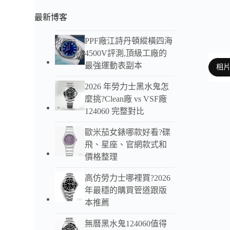
最新博客
PPF廠江詩丹頓縱橫四海
4500V評測,頂級工廠的
最強運動表副本
相
2026 年勞力士黑水鬼怎
麼挑?Clean廠 vs VSF廠
124060 完整對比
以下
歐米茄女錶哪款好看?碟
飛、星座、官網款式和
價格整理
高仿勞力士哪裡買?2026
年最穩的購買管道跟版
本推薦
無曆黑水鬼124060值得