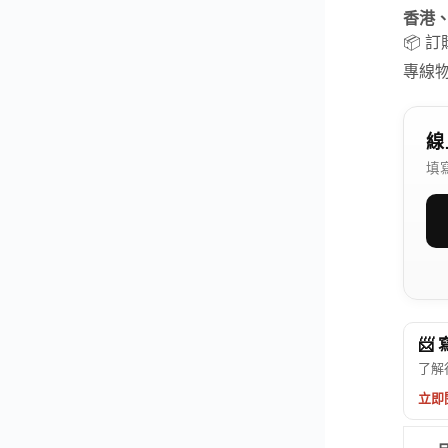
香港
📦 
專線
線
填
📨
了解
立即