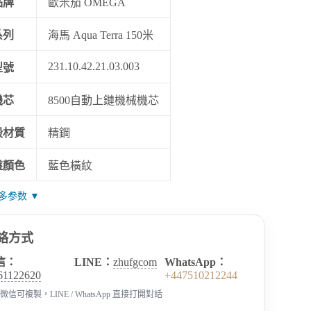
品牌
歐米茄 OMEGA
系列
海馬 Aqua Terra 150米
231.10.42.21.03.003
型號
機芯
8500自動上鏈機械機芯
殼材質
精鋼
盤顏色
藍色橫紋
多参数 ▼
絡方式
信：
LINE：
zhufgcom
WhatsApp：
61122620
+447510212244
微信可複製，LINE / WhatsApp 直接打開對話