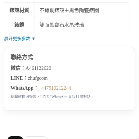
錶殼材質
不鏽鋼錶殼＋黑色陶瓷錶圈
錶鏡
雙面藍寶石水晶玻璃
展开更多参数 ▼
聯絡方式
微信：
A461122620
LINE：
zhufgcom
WhatsApp：
+447510212244
點擊微信可複製，LINE / WhatsApp 直接打開對話