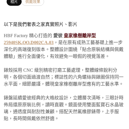
相片
佩戴效果
以下是我們奢表之家真實照片、影片
HBF Factory 精心打造的
愛彼
皇家橡樹離岸型
25940SK.OO.D002CA.03
，是在原有成熟工藝基礎上進一步
深化的高端復刻版本。整體設計圍繞「貼合原裝結構與佩戴
體驗」進行全面優化，有效避免一眼假的視覺落差。
錶殼採用 CNC 級別精密打磨工藝處理，整體線條銳利分
明，各個切面過渡自然；標誌性的六角螺絲與錶圈保持同一
水平面，細節嚴謹，體現皇家橡樹離岸型應有的工藝水準。
錶盤延續愛彼經典的大格紋設計，立體層次清晰，三眼計時
佈局還原原裝比例，讀時直觀。鏡面使用雙面藍寶石水晶玻
璃，通透度與耐刮性兼顧。搭配天然氟橡膠錶帶，上手服
貼，長時間佩戴依然舒適。