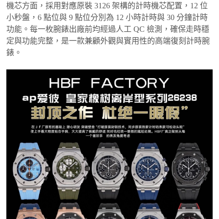
機芯方面，採用對應原裝 3126 架構的計時機芯配置，12 位
小秒盤，6 點位與 9 點位分別為 12 小時計時與 30 分鐘計時
功能。每一枚腕錶出廠前均經過人工 QC 檢測，確保走時穩
定與功能完整，是一款兼顧外觀與實用性的高端復刻計時腕
錶。