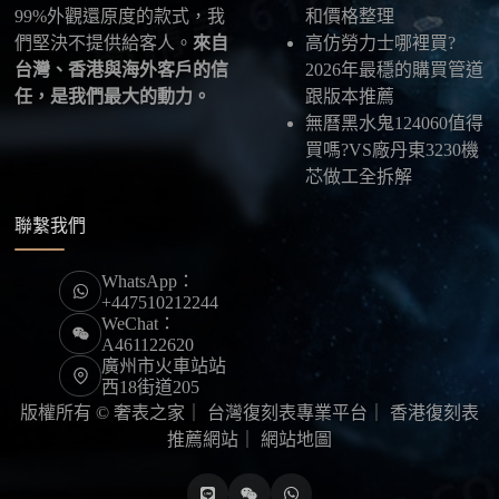
99%外觀還原度的款式，我
和價格整理
們堅決不提供給客人。
來自
高仿勞力士哪裡買?
台灣、香港與海外客戶的信
2026年最穩的購買管道
任，是我們最大的動力。
跟版本推薦
無曆黑水鬼124060值得
買嗎?VS廠丹東3230機
芯做工全拆解
聯繫我們
WhatsApp：
+447510212244
WeChat：
A461122620
廣州市火車站站
西18街道205
版權所有 © 奢表之家｜
台灣復刻表專業平台
｜
香港復刻表
推薦網站
｜
網站地圖