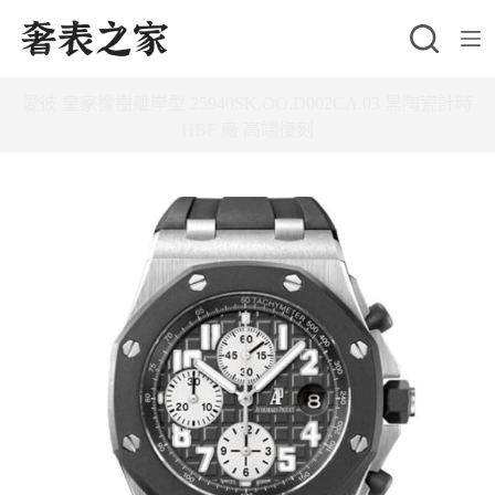
跳
至
主
愛彼 皇家橡樹離岸型 25940SK.OO.D002CA.03 黑陶瓷計時
要
HBF 廠 高端復刻
內
容