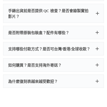
手錶出貨前是否提供 QC 檢查？是否會錄製實拍
影片？
非人
QC 品
為事故，免費維修三年
人為事故我們只收更換配件
是否附帶原裝包裝盒？配件有哪些？
質檢查
的費用，配件很便宜，大多數兩位數，貴一點也就一
兩百元人民幣
我們默認會提供普通盒子，如果需要原裝盒子可
支持哪些付款方式？是否可台灣/香港/全球收款？
以找我們搭配，選擇原裝盒子附屬配件：原裝盒
一、
外觀檢查
子、仿製發票、證書、禮袋等和原裝一致配件。
逐一確認錶殼、錶圈、錶盤、指針、玻璃、刻
如是鋼帶手錶會贈送拆錶帶工具。
度、錶帶等部位是否完好無瑕、貼合緊密。
如何購買？是否支持海外寄送？
我整理了原裝包裝盒子的照片，有需要點擊：
復
二、
機芯測試
刻手錶原裝盒子
檢查走時是否穩定、日差是否正常，加大搖動後
交易方式
注：部分原裝盒子需要加錢購買，價格也不貴。
為什麽復刻表越來越受歡迎？
是否有異音，再根據款式進行上弦與功能測試。
三、
功能確認
測試日期調校、計時按鍵、GMT 指針、夜光等所
有該款應具備的功能是否正常。
四、
實拍照片與影片