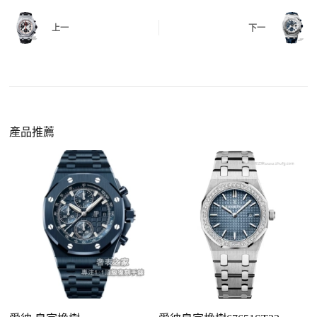
QC 完成後，我們會錄製
錶款實拍影片
與照片發
價格更親民
：以原裝價格的十分之一即可享受相
給您確認，確定沒有問題後才會安排出貨。
上一
下一
同外觀與佩戴質感。
機芯技術進步
：部分復刻款的機芯動儲可達 72
小時以上，性能已超越許多普通品牌腕錶。
外觀精準度提升
：現代復刻工藝高度還原原裝細
https://www.zhufg.com/jianceliucheng/
節，外觀幾乎難以分辨。
一、聯繫客服專員
佩戴更無壓力
：無需承擔高價手錶的風險，更適
請先透過網站上的聯繫方式與我們取得聯繫，將您感
產品推薦
合日常通勤與旅行佩戴。
興趣的款式圖片、連結或產品資訊發給客服專員，我
們會先幫您確認版本與實際價格。
二、確認款式與價格
客服會與您確認品牌、尺寸、顏色、配件等細節，如
有現貨會直接幫您預留；若需要排單，我們也會事先
說明大約出貨時間。
三、安排付款方式
您可以選擇先付少量訂金預留貨品，餘款在出貨
前或收到實拍照片後再支付
；也可以一次性全額