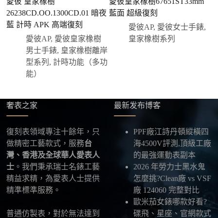
愛彼 皇家橡樹
愛彼皇家橡樹67651ST33mm
付款，我們會在原有價格基礎上盡量幫您爭取更
26238CD.OO.1300CD.01 暗夜
藍面 超級復刻
2
優惠的方案。部分地區可協助安排較安全的到付
藍 計時 APK 高端復刻
愛彼AP
,
愛彼女士手錶
,
方式，具體以當下說明為準。
愛彼AP
,
愛彼皇家橡樹
皇家橡樹系列
四、填寫收件資料與出貨
男士手錶
,
皇家橡樹離岸
確認款式與付款後，把收件人姓名、地址及聯絡方式
型系列
,
計時功能（多功
發給我們，我們會為您選擇合適的物流公司，全程提
能）
供最新物流資訊與查件連結。
五、海外寄送說明
奢表之家
最新发布博客
本店支援寄送至香港、澳門、台灣、欧美以及其他海
外地區
，運費會依照目的地與物流方案另行報價，客
復刻表領域專注十餘年，只
PPF廠江詩丹頓縱橫四
服在出貨前會跟您確認清楚。
做精密工藝款式，服務
台
海4500V評測,頂級工廠
灣、香港及全球華人愛表人
的最強運動表副本
最後：喜歡就別拖太久，有些熱門款現貨數量有
士
。我們秉承瑞士名錶工藝
2026 年勞力士黑水鬼
限，早一步確認，就能早一點戴上喜歡的腕錶。
精益求精，為愛表人士提供
怎麼挑?Clean廠 vs VSF
精準標準服務。
廠 124060 完整對比
歐米茄女錶哪款好看?
普通仿製表，對於無法達到
碟飛、星座、官網款式