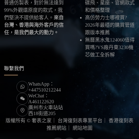
普通仿製表，對於無法達到
碟飛、星座、官網款式
99%外觀還原度的款式，我
和價格整理
們堅決不提供給客人。
來自
高仿勞力士哪裡買?
台灣、香港與海外客戶的信
2026年最穩的購買管道
任，是我們最大的動力。
跟版本推薦
無曆黑水鬼124060值得
買嗎?VS廠丹東3230機
芯做工全拆解
聯繫我們
WhatsApp：
+447510212244
WeChat：
A461122620
廣州市火車站站
西18街道205
版權所有 © 奢表之家｜
台灣復刻表專業平台
｜
香港復刻表
推薦網站
｜
網站地圖