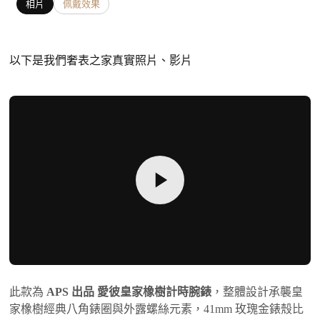
相片
佩戴效果
以下是我們奢表之家真實照片、影片
此款為
APS 出品 愛彼皇家橡樹計時腕錶
，整體設計承襲皇
家橡樹經典八角錶圈與外露螺絲元素，41mm 玫瑰金錶殼比