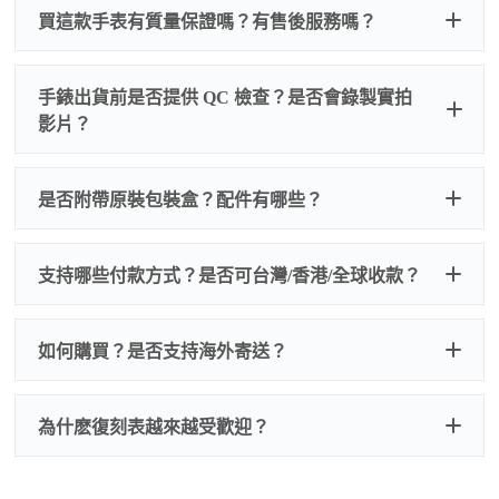
買這款手表有質量保證嗎？有售後服務嗎？
手錶出貨前是否提供 QC 檢查？是否會錄製實拍
影片？
非人
QC 品
為事故，免費維修三年
人為事故我們只收更換配件
是否附帶原裝包裝盒？配件有哪些？
質檢查
的費用，配件很便宜，大多數兩位數，貴一點也就一
兩百元人民幣
我們默認會提供普通盒子，如果需要原裝盒子可
支持哪些付款方式？是否可台灣/香港/全球收款？
以找我們搭配，選擇原裝盒子附屬配件：原裝盒
一、
外觀檢查
子、仿製發票、證書、禮袋等和原裝一致配件。
逐一確認錶殼、錶圈、錶盤、指針、玻璃、刻
如是鋼帶手錶會贈送拆錶帶工具。
度、錶帶等部位是否完好無瑕、貼合緊密。
如何購買？是否支持海外寄送？
我整理了原裝包裝盒子的照片，有需要點擊：
復
二、
機芯測試
刻手錶原裝盒子
檢查走時是否穩定、日差是否正常，加大搖動後
交易方式
注：部分原裝盒子需要加錢購買，價格也不貴。
為什麽復刻表越來越受歡迎？
是否有異音，再根據款式進行上弦與功能測試。
三、
功能確認
測試日期調校、計時按鍵、GMT 指針、夜光等所