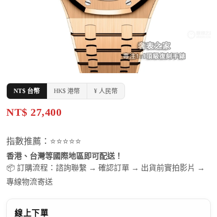
NT$ 台幣
HK$ 港幣
¥ 人民幣
NT$ 27,400
指數推薦：⭐⭐⭐⭐⭐
香港、台灣等國際地區即可配送！
📦 訂購流程：諮詢聯繫 → 確認訂單 → 出貨前實拍影片 →
專線物流寄送
線上下單