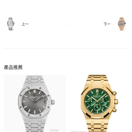
有該款應具備的功能是否正常。
四、
實拍照片與影片
QC 完成後，我們會錄製
錶款實拍影片
與照片發
價格更親民
：以原裝價格的十分之一即可享受相
給您確認，確定沒有問題後才會安排出貨。
上一
下一
同外觀與佩戴質感。
機芯技術進步
：部分復刻款的機芯動儲可達 72
小時以上，性能已超越許多普通品牌腕錶。
外觀精準度提升
：現代復刻工藝高度還原原裝細
https://www.zhufg.com/jianceliucheng/
節，外觀幾乎難以分辨。
一、聯繫客服專員
佩戴更無壓力
：無需承擔高價手錶的風險，更適
請先透過網站上的聯繫方式與我們取得聯繫，將您感
產品推薦
合日常通勤與旅行佩戴。
興趣的款式圖片、連結或產品資訊發給客服專員，我
們會先幫您確認版本與實際價格。
二、確認款式與價格
客服會與您確認品牌、尺寸、顏色、配件等細節，如
有現貨會直接幫您預留；若需要排單，我們也會事先
說明大約出貨時間。
三、安排付款方式