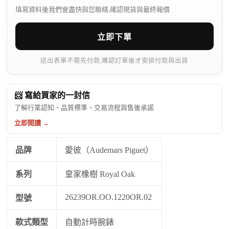
填寫資料後我們會盡快與您聯絡,確認現貨與最終報價
立即下單
送出表單不需先付款,確認訂單後才安排付款與出貨
📨 寫給買家的一封信
了解行業認知、品質標準、交易流程與售後承諾
立即閱讀 →
品牌
愛彼（Audemars Piguet）
系列
皇家橡樹 Royal Oak
26239OR.OO.1220OR.02
型號
款式類型
自動計時腕錶