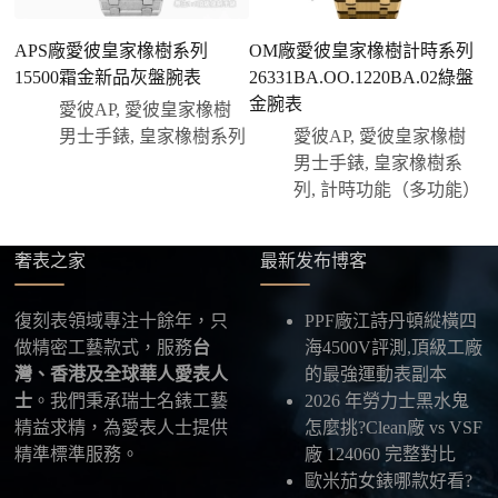
您可以選擇先付少量訂金預留貨品，餘款在出貨
前或收到實拍照片後再支付
；也可以一次性全額
APS廠愛彼皇家橡樹系列
OM廠愛彼皇家橡樹計時系列
付款，我們會在原有價格基礎上盡量幫您爭取更
15500霜金新品灰盤腕表
26331BA.OO.1220BA.02綠盤
2
優惠的方案。部分地區可協助安排較安全的到付
金腕表
盤
愛彼AP
,
愛彼皇家橡樹
方式，具體以當下說明為準。
男士手錶
,
皇家橡樹系列
愛彼AP
,
愛彼皇家橡樹
四、填寫收件資料與出貨
男士手錶
,
皇家橡樹系
確認款式與付款後，把收件人姓名、地址及聯絡方式
列
,
計時功能（多功能）
發給我們，我們會為您選擇合適的物流公司，全程提
供最新物流資訊與查件連結。
奢表之家
最新发布博客
五、海外寄送說明
本店支援寄送至香港、澳門、台灣、欧美以及其他海
復刻表領域專注十餘年，只
PPF廠江詩丹頓縱橫四
外地區
，運費會依照目的地與物流方案另行報價，客
做精密工藝款式，服務
台
海4500V評測,頂級工廠
服在出貨前會跟您確認清楚。
灣、香港及全球華人愛表人
的最強運動表副本
士
。我們秉承瑞士名錶工藝
2026 年勞力士黑水鬼
最後：喜歡就別拖太久，有些熱門款現貨數量有
精益求精，為愛表人士提供
怎麼挑?Clean廠 vs VSF
限，早一步確認，就能早一點戴上喜歡的腕錶。
精準標準服務。
廠 124060 完整對比
歐米茄女錶哪款好看?