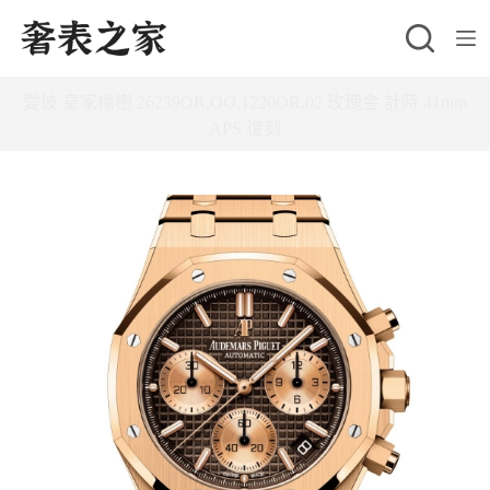
跳
至
主
愛彼 皇家橡樹 26239OR.OO.1220OR.02 玫瑰金 計時 41mm
要
APS 復刻
內
容