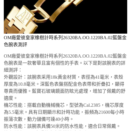
OM廠愛彼皇家橡樹計時系列26320BA.OO.1220BA.02藍盤金
色腕表測評
OM廠愛彼皇家橡樹計時系列26320BA.OO.1220BA.02藍盤金
色腕表是一款奢華且富有個性的手表‌。以下是對該腕表的詳
細測評：
‌外觀設計‌：該腕表采用18k黃金材質，表徑為41毫米，表殼
厚度為10.8毫米。深藍色表盤搭配金色表帶和折疊扣，顯得
尊貴而優雅。藍寶石玻璃鏡面防眩光處理，增加了佩戴的舒
適度。
‌機芯性能‌：搭載自動機械機芯，型號為Cal.2385，機芯厚度
為5.5毫米。具有日期顯示和計時功能，振頻為21600每小時
振蕩次數，動力儲備可達40小時。
‌防水性能‌：該腕表具備50米的防水性能，適合日常佩戴。