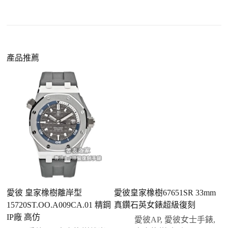
小時以上，性能已超越許多普通品牌腕錶。
外觀精準度提升
：現代復刻工藝高度還原原裝細
https://www.zhufg.com/jianceliucheng/
節，外觀幾乎難以分辨。
一、聯繫客服專員
佩戴更無壓力
：無需承擔高價手錶的風險，更適
請先透過網站上的聯繫方式與我們取得聯繫，將您感
產品推薦
合日常通勤與旅行佩戴。
興趣的款式圖片、連結或產品資訊發給客服專員，我
們會先幫您確認版本與實際價格。
二、確認款式與價格
客服會與您確認品牌、尺寸、顏色、配件等細節，如
有現貨會直接幫您預留；若需要排單，我們也會事先
說明大約出貨時間。
三、安排付款方式
您可以選擇先付少量訂金預留貨品，餘款在出貨
前或收到實拍照片後再支付
；也可以一次性全額
愛彼 皇家橡樹離岸型
愛彼皇家橡樹67651SR 33mm
愛
付款，我們會在原有價格基礎上盡量幫您爭取更
15720ST.OO.A009CA.01 精鋼
真鑽石英女錶超級復刻
星
優惠的方案。部分地區可協助安排較安全的到付
IP廠 高仿
愛彼AP
,
愛彼女士手錶
,
方式，具體以當下說明為準。