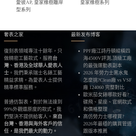
愛彼AP
,
皇家橡樹離岸
皇家橡樹系列
四、填寫收件資料與出貨
型系列
確認款式與付款後，把收件人姓名、地址及聯絡方式
發給我們，我們會為您選擇合適的物流公司，全程提
供最新物流資訊與查件連結。
奢表之家
最新发布博客
五、海外寄送說明
本店支援寄送至香港、澳門、台灣、欧美以及其他海
復刻表領域專注十餘年，只
PPF廠江詩丹頓縱橫四
外地區
，運費會依照目的地與物流方案另行報價，客
做精密工藝款式，服務
台
海4500V評測,頂級工廠
服在出貨前會跟您確認清楚。
灣、香港及全球華人愛表人
的最強運動表副本
士
。我們秉承瑞士名錶工藝
2026 年勞力士黑水鬼
最後：喜歡就別拖太久，有些熱門款現貨數量有
精益求精，為愛表人士提供
怎麼挑?Clean廠 vs VSF
限，早一步確認，就能早一點戴上喜歡的腕錶。
精準標準服務。
廠 124060 完整對比
歐米茄女錶哪款好看?
普通仿製表，對於無法達到
碟飛、星座、官網款式
99%外觀還原度的款式，我
和價格整理
們堅決不提供給客人。
來自
高仿勞力士哪裡買?
台灣、香港與海外客戶的信
2026年最穩的購買管道
任，是我們最大的動力。
跟版本推薦