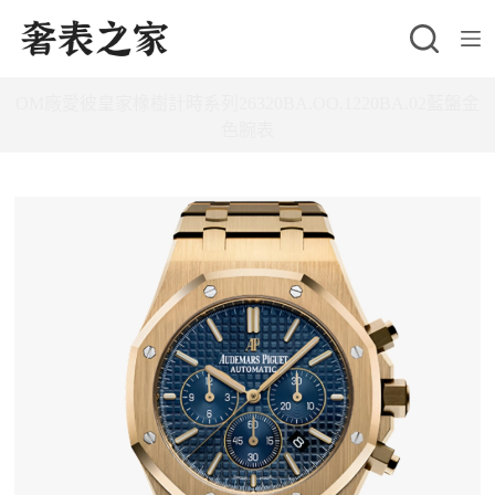
跳
至
主
OM廠愛彼皇家橡樹計時系列26320BA.OO.1220BA.02藍盤金
要
色腕表
內
容