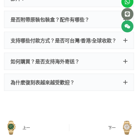
非人
QC 品
為事故，免費維修三年
人為事故我們只收更換配件
是否附帶原裝包裝盒？配件有哪些？
質檢查
的費用，配件很便宜，大多數兩位數，貴一點也就一
兩百元人民幣
我們默認會提供普通盒子，如果需要原裝盒子可
支持哪些付款方式？是否可台灣/香港/全球收款？
以找我們搭配，選擇原裝盒子附屬配件：原裝盒
一、
外觀檢查
子、仿製發票、證書、禮袋等和原裝一致配件。
逐一確認錶殼、錶圈、錶盤、指針、玻璃、刻
如是鋼帶手錶會贈送拆錶帶工具。
度、錶帶等部位是否完好無瑕、貼合緊密。
如何購買？是否支持海外寄送？
我整理了原裝包裝盒子的照片，有需要點擊：
復
二、
機芯測試
刻手錶原裝盒子
檢查走時是否穩定、日差是否正常，加大搖動後
交易方式
注：部分原裝盒子需要加錢購買，價格也不貴。
為什麽復刻表越來越受歡迎？
是否有異音，再根據款式進行上弦與功能測試。
三、
功能確認
測試日期調校、計時按鍵、GMT 指針、夜光等所
有該款應具備的功能是否正常。
四、
實拍照片與影片
QC 完成後，我們會錄製
錶款實拍影片
與照片發
價格更親民
：以原裝價格的十分之一即可享受相
給您確認，確定沒有問題後才會安排出貨。
上一
下一
同外觀與佩戴質感。
機芯技術進步
：部分復刻款的機芯動儲可達 72