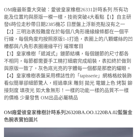
OM廠最新重大突破：愛彼皇家橡樹26331計時系列 所有功
能及位置均與原版一模一樣，技術突破4大看點【1】自主研
發6時位走秒帶日期2385機芯 日歷盤上浮新亮點沒有之一
【2】三明治表殼難度在於每個八角形邊緣線條都在一個平
行線，每個角度均按照原版1-1打造，表圈上的八顆螺絲的凹
槽都與八角形表圈邊緣平行 璀璨奪目
【3】皇家橡樹「遞減式」鏈節結構，每個鏈節的尺寸都各
不相同，每節都需要手工精打細磨完成組裝，表扣終於做到
與原版一致了，灰色底光亮的字體每一個都是那麽的耀眼。
【4】皇家橡樹表盤采用標誌性的「tapisserie」網格格紋裝飾
看似簡單卻細節驚人，經過車床 雕刻 拋光 電鍍上色 烤製 鉚
接刻度 填夜光 如大象無形！一樣的功能一樣的品質不一樣
的價格 少量發售 OM出品必屬精品
OM廠愛彼皇家橡樹計時系列26320BA.OO.1220BA.02藍盤金
色腕表實拍圖片