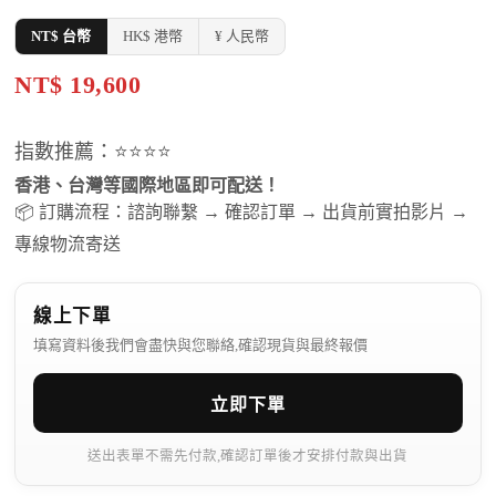
NT$ 台幣
HK$ 港幣
¥ 人民幣
NT$ 19,600
指數推薦：⭐⭐⭐⭐
香港、台灣等國際地區即可配送！
📦 訂購流程：諮詢聯繫 → 確認訂單 → 出貨前實拍影片 →
專線物流寄送
線上下單
填寫資料後我們會盡快與您聯絡,確認現貨與最終報價
立即下單
送出表單不需先付款,確認訂單後才安排付款與出貨