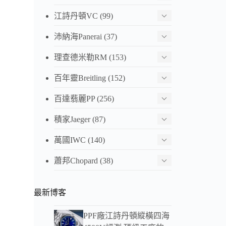
江詩丹頓VC
(99)
沛納海Panerai
(37)
理查德米勒RM
(153)
百年靈Breitling
(152)
百達翡麗PP
(256)
積家Jaeger
(87)
萬國IWC
(140)
蕭邦Chopard
(38)
最新博客
PPF廠江詩丹頓縱橫四海