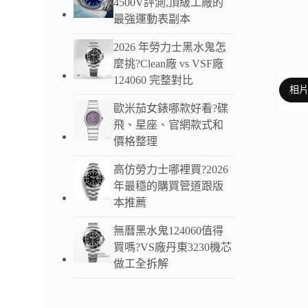
4500V評測,頂級工廠的
最強運動表副本
2026 年勞力士黑水鬼怎
麼挑?Clean廠 vs VSF廠
124060 完整對比
相
歐米茄女錶哪款好看?碟
飛、星座、官網款式和
價格整理
以下
高仿勞力士哪裡買?2026
OM
年最穩的購買管道跟版
本推薦
OM
位走
無曆黑水鬼124060值得
【2
買嗎?VS廠丹東3230機芯
與八
做工全拆解
【3
版一
【4】