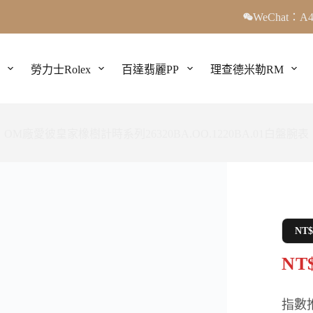
WeChat：A4
勞力士Rolex
百達翡麗PP
理查德米勒RM
OM廠愛彼皇家橡樹計時系列26320BA.OO.1220BA.01白盤腕表
NT
NT$
指數