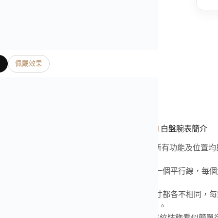
片
佩戴效果
是我們奢表之家真實照片、影片
廠愛彼皇家橡樹計時系列
26320BA.OO.1220BA.01
白盤腕表簡介
廠最新重大突破：愛彼皇家橡樹26331計時系列 所有功能及位置
秒帶日期2385機芯 日歷盤上浮新亮點沒有之一
】三明治表殼難度在於每個八角形邊緣線條都在一個平行線，每個
角形表圈邊緣平行 璀璨奪目
】皇家橡樹「遞減式」鏈節結構，每個鏈節的尺寸都各不相同，
致了，灰色底光亮的字體每一個都是那麽的耀眼。
皇家橡樹表盤采用標誌性的「tapisserie」網格格紋裝飾看似簡