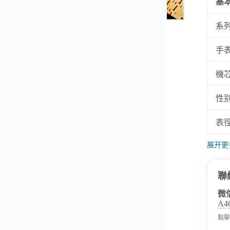
基
系
▼
手
機
性
表
展开更
聯
微
A4
點擊