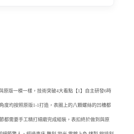
均與原版一模一樣，技術突破4大看點【1】自主研發6時
角度均按照原版1-1打造，表圈上的八顆螺絲的凹槽都
每節都需要手工精打細磨完成組裝，表扣終於做到與原
單卻細節驚人，經過車床 雕刻 拋光 電鍍上色 烤製 鉚接刻