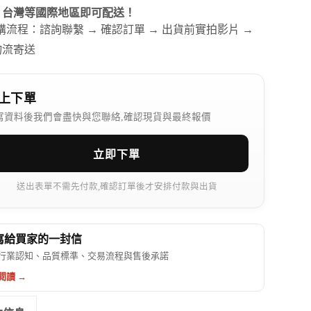
、台灣等國際地區即可配送！
訂購流程：諮詢聯繫 → 確認訂單 → 出貨前實拍影片 →
物流寄送
上下單
寫資料後我們會盡快與您聯絡,確認現貨與最終報價
立即下單
送出表單不需先付款,確認訂單後才安排付款與出貨
 寫給買家的一封信
行業認知、品質標準、交易流程與售後承諾
閱讀 →