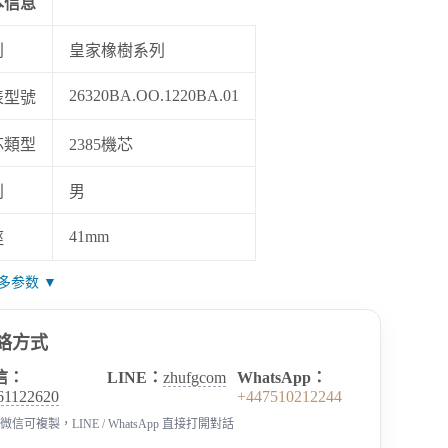
本信息
列
皇家橡樹系列
26320BA.OO.1220BA.01
表型號
芯類型
2385機芯
别
男
41mm
徑
多参数 ▼
絡方式
信：
LINE：
zhufgcom
WhatsApp：
61122620
+447510212244
微信可複製，LINE / WhatsApp 直接打開對話