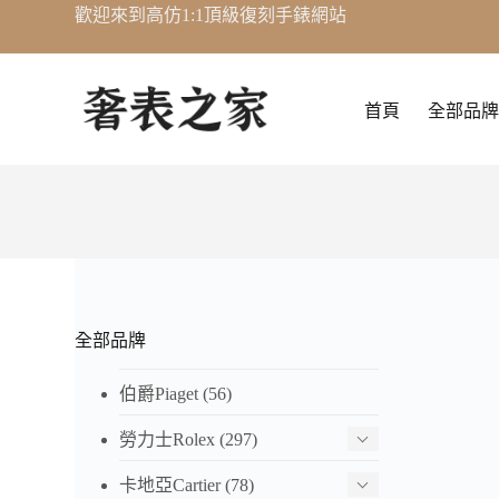
歡迎來到高仿1:1頂級復刻手錶網站
跳
至
主
要
首頁
全部品牌
內
容
全部品牌
伯爵Piaget
(56)
勞力士Rolex
(297)
卡地亞Cartier
(78)