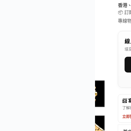
香港
📦 
專線
線
填
📨
了解
立即