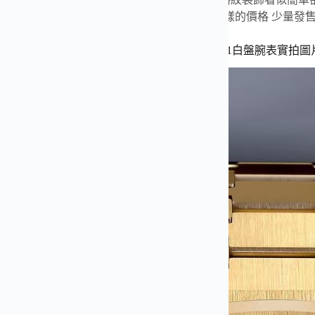
填夜光 如大象無形！一樣的功能一樣的品質不一樣的價格 少量發售
愛彼皇家橡樹計時系列26320BA.OO.1220BA.01白盤腕表實拍圖