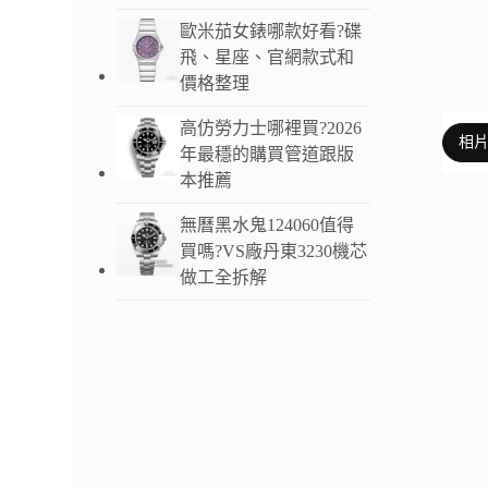
歐米茄女錶哪款好看?碟
飛、星座、官網款式和
價格整理
高仿勞力士哪裡買?2026
相
年最穩的購買管道跟版
本推薦
無曆黑水鬼124060值得
以下
買嗎?VS廠丹東3230機芯
做工全拆解