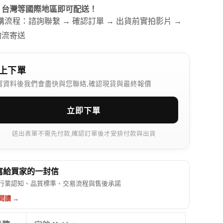
、台灣等國際地區即可配送！
訂購流程：諮詢聯繫 → 確認訂單 → 出貨前實拍影片 →
物流寄送
上下單
寫資料後我們會盡快與您聯絡,確認現貨與最終報價
立即下單
送出表單不需先付款,確認訂單後才安排付款與出貨
 寫給買家的一封信
行業認知、品質標準、交易流程與售後承諾
閱讀 →