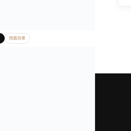
片
佩戴效果
是我們奢表之家真實照片、影片