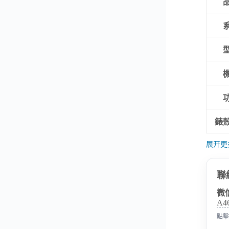
錶
展开更
聯
微
A4
點擊