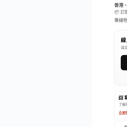
香港
📦 
專線
線
填
📨
了解
立即