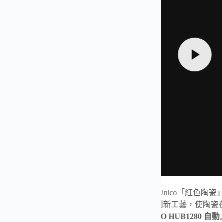
?全新突破力作 —— 宇舶（Hublot）Big
BANG
Unico「紅色陶
年潛心研發，BBF 成功實現高壓與高熱結合的創新工藝，使陶
與零件皆以精密技術製成，搭載原廠規格
UNICO HUB1280