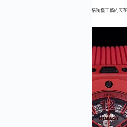
、藍寶石鏡面、橡膠錶帶與陶瓷摺疊扣
。
 45mm，全功能完美實現，質感與真品無異，堪稱陶瓷工藝的天
F 出品 必屬精品）?