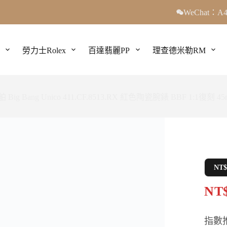
WeChat：A4
勞力士Rolex
百達翡麗PP
理查德米勒RM
 Big Bang Unico 411.CF.8513.RX 紅色陶瓷腕錶 BBF 1:1復刻 4
NT
NT$
指數