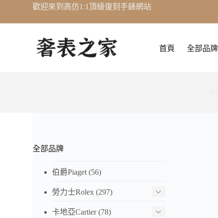
歡迎來到高仿1:1頂級復刻手錶網站
跳
至
主
要
首頁
全部品牌
內
容
宇舶
全部品牌
伯爵Piaget
(56)
勞力士Rolex
(297)
卡地亞Cartier
(78)