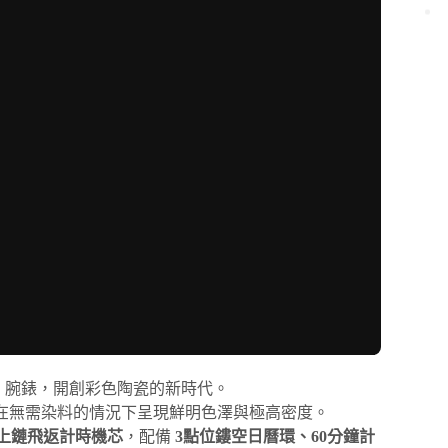
瓷」腕錶，開創彩色陶瓷的新時代。
瓷在無需染料的情況下呈現鮮明色澤與極高密度。
 自動上鏈飛返計時機芯
，配備
3點位鏤空日曆環、60分鐘計