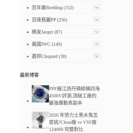
百年靈Breitling
(152)
百達翡麗PP
(256)
積家Jaeger
(87)
萬國IWC
(140)
蕭邦Chopard
(38)
最新博客
PPF廠江詩丹頓縱橫四海
4500V評測,頂級工廠的
最強運動表副本
2026 年勞力士黑水鬼怎
麼挑?Clean廠 vs VSF廠
124060 完整對比