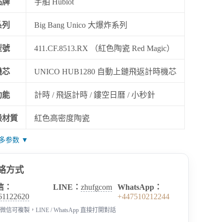
品牌
宇舶 Hublot
系列
Big Bang Unico 大爆炸系列
型號
411.CF.8513.RX （紅色陶瓷 Red Magic）
機芯
UNICO HUB1280 自動上鏈飛返計時機芯
功能
計時 / 飛返計時 / 鏤空日曆 / 小秒針
殼材質
紅色高密度陶瓷
多参数 ▼
絡方式
信：
LINE：
zhufgcom
WhatsApp：
61122620
+447510212244
微信可複製，LINE / WhatsApp 直接打開對話