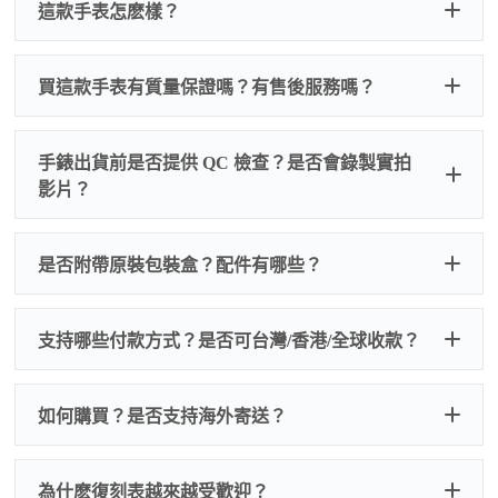
這款手表怎麽樣？
買這款手表有質量保證嗎？有售後服務嗎？
手錶出貨前是否提供 QC 檢查？是否會錄製實拍
影片？
非人
QC 品
為事故，免費維修三年
人為事故我們只收更換配件
是否附帶原裝包裝盒？配件有哪些？
質檢查
的費用，配件很便宜，大多數兩位數，貴一點也就一
兩百元人民幣
我們默認會提供普通盒子，如果需要原裝盒子可
支持哪些付款方式？是否可台灣/香港/全球收款？
以找我們搭配，選擇原裝盒子附屬配件：原裝盒
一、
外觀檢查
子、仿製發票、證書、禮袋等和原裝一致配件。
逐一確認錶殼、錶圈、錶盤、指針、玻璃、刻
如是鋼帶手錶會贈送拆錶帶工具。
度、錶帶等部位是否完好無瑕、貼合緊密。
如何購買？是否支持海外寄送？
我整理了原裝包裝盒子的照片，有需要點擊：
復
二、
機芯測試
刻手錶原裝盒子
檢查走時是否穩定、日差是否正常，加大搖動後
交易方式
注：部分原裝盒子需要加錢購買，價格也不貴。
為什麽復刻表越來越受歡迎？
是否有異音，再根據款式進行上弦與功能測試。