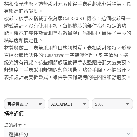
標和夜光塗層。這些設計元素使得手表看起來非常精美，具
有極高的辨識度‌。
‌機芯‌：該手表搭載了復刻版Cal.324 S C機芯，這個機芯是一
體式設計，沒有使用甲板，每個機芯的部件都有特定的功
能。機芯的零件數量和寶石數量與正品相同，確保了手表的
精準度和穩定性‌。
‌材質與做工‌：表帶采用進口橡膠材質，表扣設計獨特，形成
百達翡麗標誌性的’Calatrava’十字架淺浮雕，刻字清晰、邊
緣光滑有質感。這些細節處理使得手表整體搭配大氣美觀‌。
‌舒適度‌：手表采用舒適的藍色膠帶，貼合手腕，不懼出汗。
表扣設計為雙折疊式，確保手表佩戴時的穩固性和舒適度‌。
撰寫評價
您的評分 *