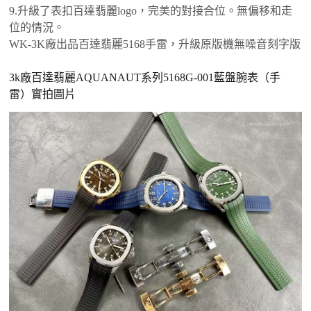
9.升級了表扣百達翡麗logo，完美的對接合位。無偏移和走
位的情況。
WK-3K廠出品百達翡麗5168手雷，升級原版機無噪音刻字版
3k廠百達翡麗AQUANAUT系列5168G-001藍盤腕表（手
雷）實拍圖片