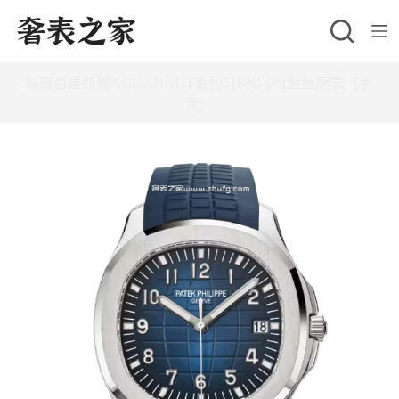
跳
至
主
3k廠百達翡麗AQUANAUT系列5168G-001藍盤腕表（手
要
雷）
內
容