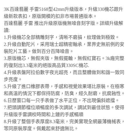
3K百達翡麗 手雷5168型42mm升級版本，升級330機芯跟升
級新款表扣，原版開模的扣非市場普通版本。
百達翡麗 手雷 推出升級原版機無噪音刻字版。詳細升級解
讀:
1.升級機芯全部精雕刻字，清晰不磨損，紋理做到極致。
2.升級自動陀片，采用瑞士超精密軸承，業界史無前例的安
裝陀片工藝。做到百分百降噪音。
3.原版機芯，無假夾版，無假擺輪，無假紅寶石。3k廠完整
的復刻出3.3毫米的絕版高品質330SC機芯.
4.升級表盤阿拉伯數字夜光超亮，而且整體做到和諧一致同
步亮度。
5.升級了進口橡膠表帶，手感和視覺效果堪比原裝。在極寒
和高溫的情況下都保持防腐，防臭，經久耐磨，抗腐蝕性。
6.日歷窗口每一只手表做了水平正位，不出現偏斜遮擋。
7.把頭調節檔位順暢度的多次調試，調試到最佳狀態。使得
升級版手雷調校時間和上鏈的手感暢順
8.升級了整個手表厚度8.3毫米，完美實現全網最薄機械表，
等同原裝厚度。佩戴起來舒適無比。