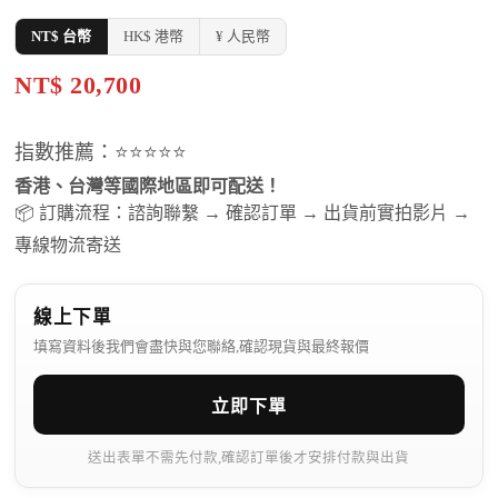
NT$ 台幣
HK$ 港幣
¥ 人民幣
NT$ 20,700
指數推薦：⭐⭐⭐⭐⭐
香港、台灣等國際地區即可配送！
📦 訂購流程：諮詢聯繫 → 確認訂單 → 出貨前實拍影片 →
專線物流寄送
線上下單
填寫資料後我們會盡快與您聯絡,確認現貨與最終報價
立即下單
送出表單不需先付款,確認訂單後才安排付款與出貨