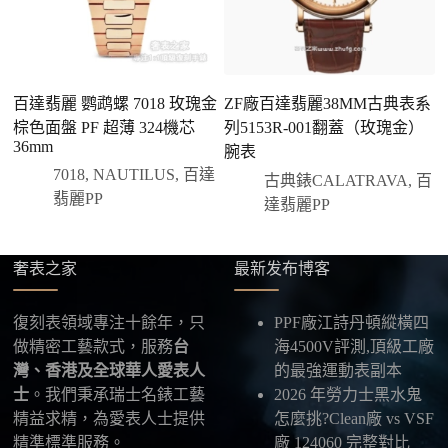
說明大約出貨時間。
三、安排付款方式
您可以選擇先付少量訂金預留貨品，餘款在出貨
前或收到實拍照片後再支付
；也可以一次性全額
百達翡麗 鹦鹉螺 7018 玫瑰金
ZF廠百達翡麗38MM古典表系
百
付款，我們會在原有價格基礎上盡量幫您爭取更
棕色面盤 PF 超薄 324機芯
列5153R-001翻蓋（玫瑰金）
鑽
優惠的方案。部分地區可協助安排較安全的到付
36mm
3
腕表
方式，具體以當下說明為準。
7018
,
NAUTILUS
,
百達
古典錶CALATRAVA
,
百
四、填寫收件資料與出貨
翡麗PP
達翡麗PP
確認款式與付款後，把收件人姓名、地址及聯絡方式
發給我們，我們會為您選擇合適的物流公司，全程提
供最新物流資訊與查件連結。
奢表之家
最新发布博客
五、海外寄送說明
復刻表領域專注十餘年，只
PPF廠江詩丹頓縱橫四
本店支援寄送至香港、澳門、台灣、欧美以及其他海
做精密工藝款式，服務
台
海4500V評測,頂級工廠
外地區
，運費會依照目的地與物流方案另行報價，客
灣、香港及全球華人愛表人
的最強運動表副本
服在出貨前會跟您確認清楚。
士
。我們秉承瑞士名錶工藝
2026 年勞力士黑水鬼
精益求精，為愛表人士提供
怎麼挑?Clean廠 vs VSF
最後：喜歡就別拖太久，有些熱門款現貨數量有
精準標準服務。
廠 124060 完整對比