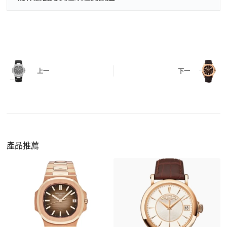
三、
功能確認
測試日期調校、計時按鍵、GMT 指針、夜光等所
有該款應具備的功能是否正常。
四、
實拍照片與影片
QC 完成後，我們會錄製
錶款實拍影片
與照片發
價格更親民
：以原裝價格的十分之一即可享受相
給您確認，確定沒有問題後才會安排出貨。
上一
下一
同外觀與佩戴質感。
機芯技術進步
：部分復刻款的機芯動儲可達 72
小時以上，性能已超越許多普通品牌腕錶。
外觀精準度提升
：現代復刻工藝高度還原原裝細
https://www.zhufg.com/jianceliucheng/
節，外觀幾乎難以分辨。
一、聯繫客服專員
佩戴更無壓力
：無需承擔高價手錶的風險，更適
請先透過網站上的聯繫方式與我們取得聯繫，將您感
產品推薦
合日常通勤與旅行佩戴。
興趣的款式圖片、連結或產品資訊發給客服專員，我
們會先幫您確認版本與實際價格。
二、確認款式與價格
客服會與您確認品牌、尺寸、顏色、配件等細節，如
有現貨會直接幫您預留；若需要排單，我們也會事先