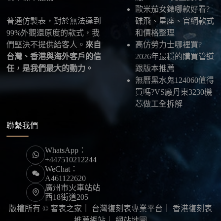
限，早一步確認，就能早一點戴上喜歡的腕錶。
歐米茄女錶哪款好看?
普通仿製表，對於無法達到
碟飛、星座、官網款式
99%外觀還原度的款式，我
和價格整理
們堅決不提供給客人。
來自
高仿勞力士哪裡買?
台灣、香港與海外客戶的信
2026年最穩的購買管道
任，是我們最大的動力。
跟版本推薦
無曆黑水鬼124060值得
買嗎?VS廠丹東3230機
芯做工全拆解
聯繫我們
WhatsApp：
+447510212244
WeChat：
A461122620
廣州市火車站站
西18街道205
版權所有 © 奢表之家｜
台灣復刻表專業平台
｜
香港復刻表
推薦網站
｜
網站地圖