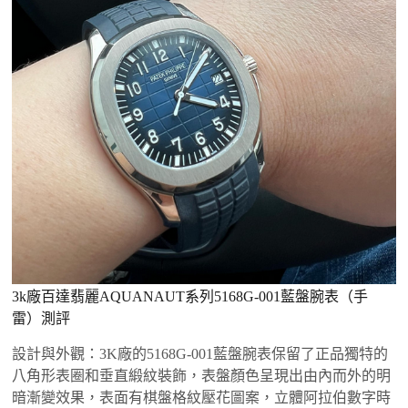
3k廠百達翡麗AQUANAUT系列5168G-001藍盤腕表（手
雷）測評
設計與外觀‌：3K廠的5168G-001藍盤腕表保留了正品獨特的
八角形表圈和垂直緞紋裝飾，表盤顏色呈現出由內而外的明
暗漸變效果，表面有棋盤格紋壓花圖案，立體阿拉伯數字時