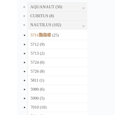
AQUANAUT
(50)
CUBITUS
(8)
NAUTILUS
(102)
5711鸚鵡螺
(25)
5712
(9)
5713
(2)
5724
(6)
5726
(8)
5811
(1)
5980
(6)
5990
(5)
7010
(10)