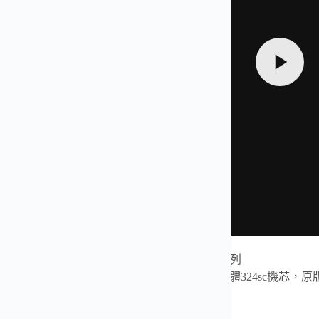
鵡螺5711/1A-014綠面男表 百達翡麗運動優雅系列
王3K百達翡麗鸚鵡螺 男士機械手表 真正的一體324sc機芯，原
-3K鸚鵡螺推出升級原版機無噪音刻字版。
升級解讀: