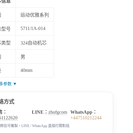
本信息
列
运动优雅系列
5711/1A-014
表型号
芯类型
324自动机芯
别
男
40mm
径
多参数 ▼
絡方式
信：
LINE：
zhufgcom
WhatsApp：
61122620
+447510212244
微信可複製，LINE / WhatsApp 直接打開對話