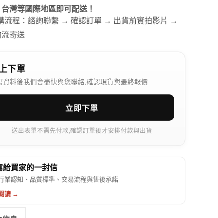
、台灣等國際地區即可配送！
訂購流程：諮詢聯繫 → 確認訂單 → 出貨前實拍影片 →
物流寄送
上下單
寫資料後我們會盡快與您聯絡,確認現貨與最終報價
立即下單
送出表單不需先付款,確認訂單後才安排付款與出貨
 寫給買家的一封信
行業認知、品質標準、交易流程與售後承諾
閱讀 →