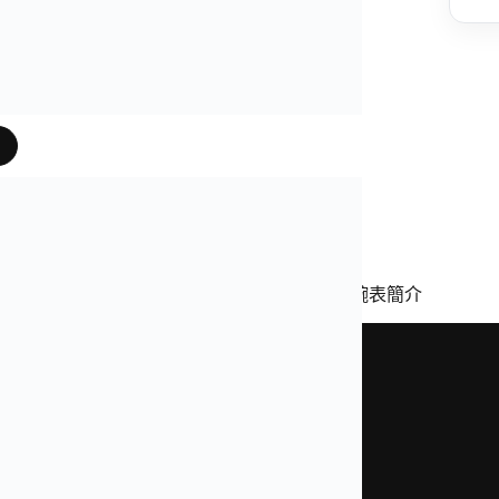
片
是我們奢表之家真實照片、影片
廠百達翡麗運動優雅系列
5711/1A-014
鸚鵡螺綠盤腕表簡介