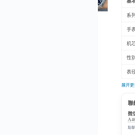
基
系
▼
手
机
性
表
展开更
聯
微
A4
點擊