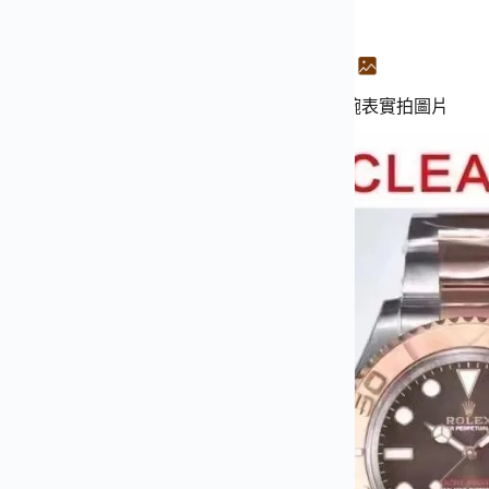
百達翡麗運動優雅系列5711/1A-014鸚鵡螺綠盤腕表實拍圖片