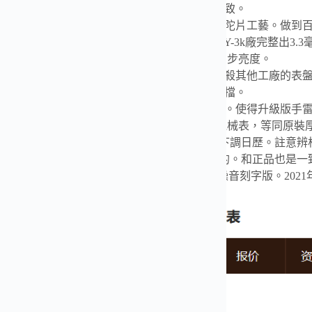
升級機芯全部精雕刻字，清晰不磨損，紋理做到極致。
升級自動陀片，采用瑞士超精密軸承，業界的安裝陀片工藝。做到
版機芯，無假夾版，無假擺輪，無假紅寶石。WY-3k廠完整出3.3毫
.升級表盤刻度夜光超亮，而且整體做到和諧一致同步亮度。
鸚鵡螺經典藍盤，目前改進與正品一致的顏色，秒殺其他工廠的表
日歷窗口每一只手表做了水平正位，不出現偏斜遮擋。
把頭調節檔位順暢度的多次調試，調試到最佳狀態。使得升級版手
升級了整個手表厚度8.3毫米，完美實現全網最薄機械表，等同原
重點強調324Sc機芯順時針調日歷，也就是由上往下調日歷。註意
.調節時間的時候，拉表冠二擋。大秒針是不停止的。和正品也是一
3K廠出品百達翡麗5711鸚鵡螺，升級原版機無噪音刻字版。20