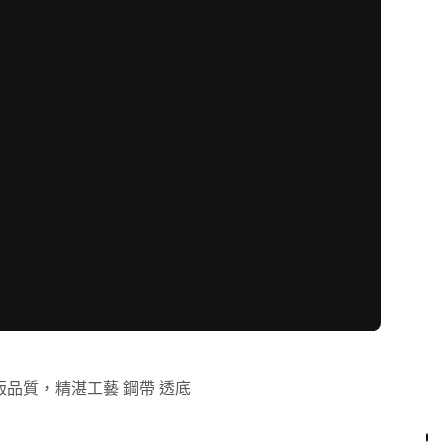
版品質，精湛工藝 鋼帶 透底