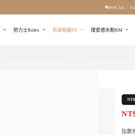
WeChat：A4
勞力士Rolex
百達翡麗PP
理查德米勒RM
3k廠百達翡麗運動優雅系列5711/1A-014鸚鵡螺綠盤腕表
NT
NT$
指數