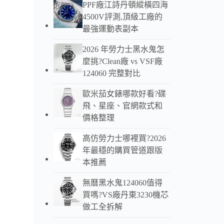
PPF廠江詩丹頓縱橫四海
4500V評測,頂級工廠的
最強運動表副本
2026 年勞力士黑水鬼怎
麼挑?Clean廠 vs VSF廠
124060 完整對比
歐米茄女錶哪款好看?碟
飛、星座、官網款式和
價格整理
高仿勞力士哪裡買?2026
年最穩的購買管道跟版
本推薦
3K鸚
無曆黑水鬼124060值得
最強鋼
買嗎?VS廠丹東3230機芯
WY
做工全拆解
詳細