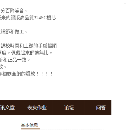
百分百降噪音。
米的絕版高品質324SC機芯.
盤細節和做工。
雷調校時間和上鏈的手感暢順
裝厚度。佩戴起來舒適無比。
辨析和正品一致。
致。
21年獨霸全網的爆款！！！！