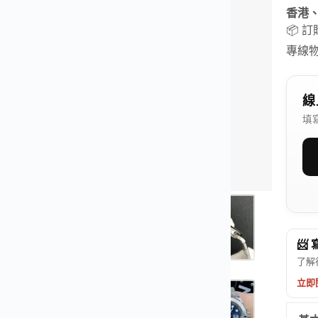
香港
📦 
專線
線
填
📨
了解
立即