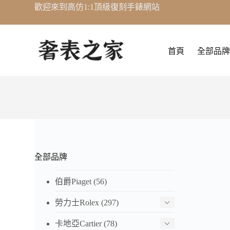
歡迎來到高仿1:1頂級復刻手錶網站
跳
至
主
要
首頁
全部品牌
內
容
全部品牌
伯爵Piaget
(56)
勞力士Rolex
(297)
卡地亞Cartier
(78)