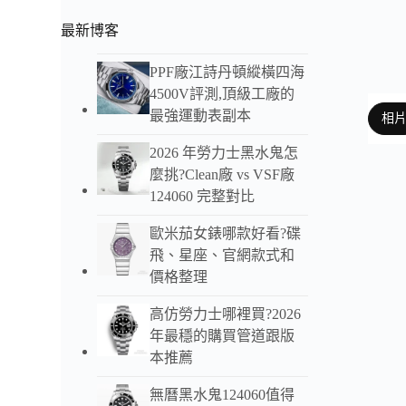
最新博客
PPF廠江詩丹頓縱橫四海
4500V評測,頂級工廠的
最強運動表副本
相
2026 年勞力士黑水鬼怎
麼挑?Clean廠 vs VSF廠
124060 完整對比
以下
歐米茄女錶哪款好看?碟
百年
飛、星座、官網款式和
原版
價格整理
腕錶同
高仿勞力士哪裡買?2026
表盤
年最穩的購買管道跟版
本推薦
搭載
向棘
無曆黑水鬼124060值得