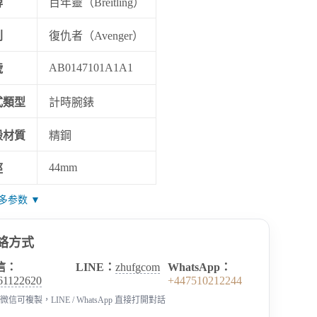
牌
百年靈（Breitling）
列
復仇者（Avenger）
AB0147101A1A1
號
式類型
計時腕錶
殼材質
精鋼
44mm
徑
多参数 ▼
絡方式
信：
LINE：
zhufgcom
WhatsApp：
61122620
+447510212244
微信可複製，LINE / WhatsApp 直接打開對話