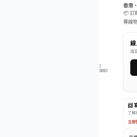
香港
📦 
專線
線
填
📨
了解
立即