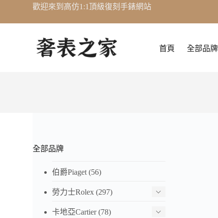
歡迎來到高仿1:1頂級復刻手錶網站
跳
至
主
要
首頁
全部品牌
內
容
全部品牌
伯爵Piaget
(56)
勞力士Rolex
(297)
卡地亞Cartier
(78)