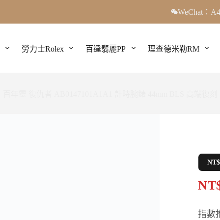
WeChat：A4
勞力士Rolex
百達翡麗PP
理查德米勒RM
百年靈 復仇者 AB0147101A1A1 計時腕錶 44mm BLS 高端復刻
NT
NT$
指數