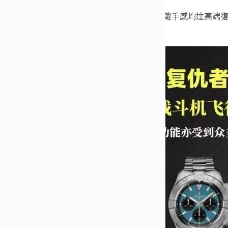
LS 工廠
精心打造，整體做工、細節還原度與佩戴手感均達高端復
之選。