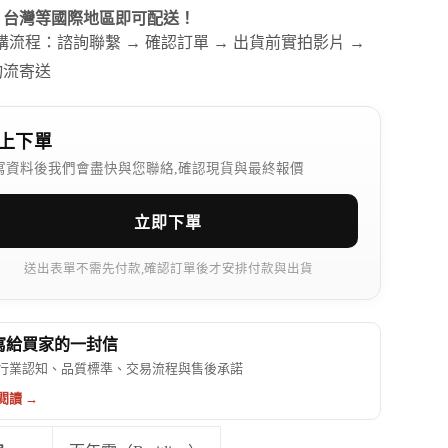
、台灣等國際地區即可配送！
訂購流程：諮詢聯繫 → 確認訂單 → 出貨前實拍影片 →
物流寄送
上下單
寫資料後我們會盡快與您聯絡,確認現貨與最終報價
立即下單
送出表單不需先付款,確認訂單後才安排付款與出貨
 寫給買家的一封信
行業認知、品質標準、交易流程與售後承諾
閱讀 →