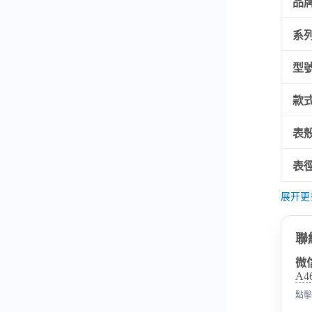
品
系
型
款
表
表
展开更
聯
微
A4
點擊