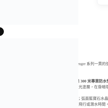
片
是我們奢表之家真實照片、影片
靈
復仇者
AB0147101A1A1
計時腕錶
，延續 Avenger 系列一
高度一致，佩戴存在感十足。
步原版尺寸，錶徑 44mm、厚度 15.2mm，具備
300 米專業防
搭配三眼計時佈局，棒狀時標與指針覆以高亮夜光塗層，在昏暗
7750 機芯改原版 B01 結構
，計時功能穩定可靠；弧面藍寶石水晶
輪式旋轉表圈，嵌刻立體數字與刻度，方便計算飛行或潛水時間