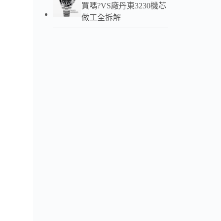
買嗎?VS廠丹東3230機芯
由
B
做工全拆解
腕錶