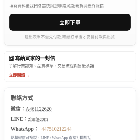
填寫資料後我們會盡快與您聯絡,確認現貨與最終報價
立即下單
送出表單不需先付款,確認訂單後才安排付款與出貨
📨 寫給買家的一封信
了解行業認知、品質標準、交易流程與售後承諾
立即閱讀 →
聯絡方式
微信：
A461122620
LINE：
zhufgcom
WhatsApp：
+447510212244
點擊微信可複製，LINE / WhatsApp 直接打開對話