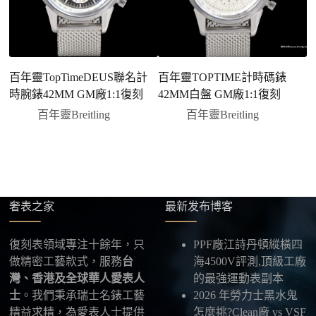
說明大約出貨時間。
三、安排付款方式
您可以選擇先付少量訂金預留貨品，餘款在出貨
前或收到實拍照片後再支付
；也可以一次性全額
百年靈TopTimeDEUS聯名計
百年靈TOPTIME計時碼錶
百
付款，我們會在原有價格基礎上盡量幫您爭取更
時腕錶42MM GM廠1:1復刻
42MM白盤 GM廠1:1復刻
優惠的方案。部分地區可協助安排較安全的到付
百年靈Breitling
百年靈Breitling
方式，具體以當下說明為準。
四、填寫收件資料與出貨
確認款式與付款後，把收件人姓名、地址及聯絡方式
發給我們，我們會為您選擇合適的物流公司，全程提
供最新物流資訊與查件連結。
奢表之家
最新发布博客
五、海外寄送說明
本店支援寄送至香港、澳門、台灣、欧美以及其他海
復刻表領域專注十餘年，只
PPF廠江詩丹頓縱橫四
外地區
，運費會依照目的地與物流方案另行報價，客
做精密工藝款式，服務
台
海4500V評測,頂級工廠
服在出貨前會跟您確認清楚。
灣、香港及全球華人愛表人
的最強運動表副本
士
。我們秉承瑞士名錶工藝
2026 年勞力士黑水鬼
最後：喜歡就別拖太久，有些熱門款現貨數量有
精益求精，為愛表人士提供
怎麼挑?Clean廠 vs VSF