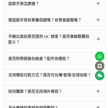
這款手表怎麽樣？
買這款手表有質量保證嗎？有售後服務嗎？
手錶出貨前是否提供 QC 檢查？是否會錄製實拍
影片？
非人
QC 品
為事故，免費維修三年
人為事故我們只收更換配件
是否附帶原裝包裝盒？配件有哪些？
質檢查
的費用，配件很便宜，大多數兩位數，貴一點也就一
兩百元人民幣
我們默認會提供普通盒子，如果需要原裝盒子可
支持哪些付款方式？是否可台灣/香港/全球收款？
以找我們搭配，選擇原裝盒子附屬配件：原裝盒
一、
外觀檢查
子、仿製發票、證書、禮袋等和原裝一致配件。
逐一確認錶殼、錶圈、錶盤、指針、玻璃、刻
如是鋼帶手錶會贈送拆錶帶工具。
度、錶帶等部位是否完好無瑕、貼合緊密。
如何購買？是否支持海外寄送？
我整理了原裝包裝盒子的照片，有需要點擊：
復
二、
機芯測試
刻手錶原裝盒子
檢查走時是否穩定、日差是否正常，加大搖動後
交易方式
注：部分原裝盒子需要加錢購買，價格也不貴。
為什麽復刻表越來越受歡迎？
是否有異音，再根據款式進行上弦與功能測試。