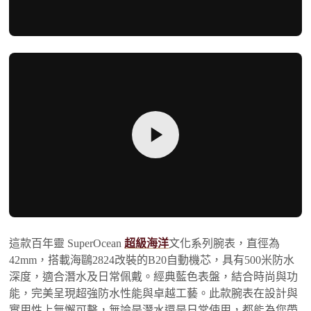
這款百年靈 SuperOcean
超級海洋
文化系列腕表，直徑為
42mm，搭載海鷗2824改裝的B20自動機芯，具有500米防水
深度，適合潛水及日常佩戴。經典藍色表盤，結合時尚與功
能，完美呈現超強防水性能與卓越工藝。此款腕表在設計與
實用性上無懈可擊，無論是潛水還是日常使用，都能為您帶