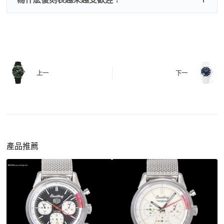
三、
功能確認
測試日期調校、計時按鍵、GMT 指針、夜光等所
有該款應具備的功能是否正常。
四、
實拍照片與影片
QC 完成後，我們會錄製
錶款實拍影片
與照片發
價格更親民
：以原裝價格的十分之一即可享受相
給您確認，確定沒有問題後才會安排出貨。
上一
下一
同外觀與佩戴質感。
機芯技術進步
：部分復刻款的機芯動儲可達 72
小時以上，性能已超越許多普通品牌腕錶。
外觀精準度提升
：現代復刻工藝高度還原原裝細
https://www.zhufg.com/jianceliucheng/
節，外觀幾乎難以分辨。
一、聯繫客服專員
佩戴更無壓力
：無需承擔高價手錶的風險，更適
請先透過網站上的聯繫方式與我們取得聯繫，將您感
產品推薦
合日常通勤與旅行佩戴。
興趣的款式圖片、連結或產品資訊發給客服專員，我
們會先幫您確認版本與實際價格。
二、確認款式與價格
客服會與您確認品牌、尺寸、顏色、配件等細節，如
有現貨會直接幫您預留；若需要排單，我們也會事先