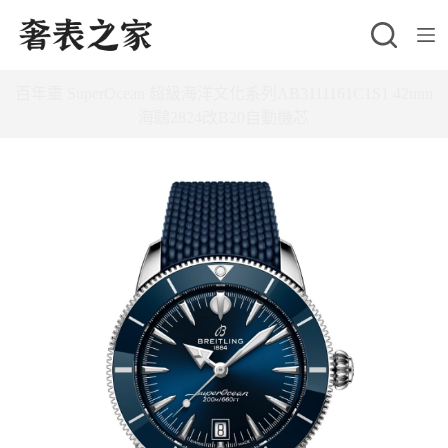
跳
至
主
百年靈 SuperOcean 超級海洋文化系列AB3111161C1S1 42mm
要
海鷗2824改B20自動機芯
內
容