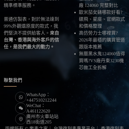
限，早一步確認，就能早一點戴上喜歡的腕錶。
精準標準服務。
廠 124060 完整對比
歐米茄女錶哪款好看?
普通仿製表，對於無法達到
碟飛、星座、官網款式
99%外觀還原度的款式，我
和價格整理
們堅決不提供給客人。
來自
高仿勞力士哪裡買?
台灣、香港與海外客戶的信
2026年最穩的購買管道
任，是我們最大的動力。
跟版本推薦
無曆黑水鬼124060值得
買嗎?VS廠丹東3230機
芯做工全拆解
聯繫我們
WhatsApp：
+447510212244
WeChat：
A461122620
廣州市火車站站
西18街道205
版權所有 © 奢表之家｜
台灣復刻表專業平台
｜
香港復刻表