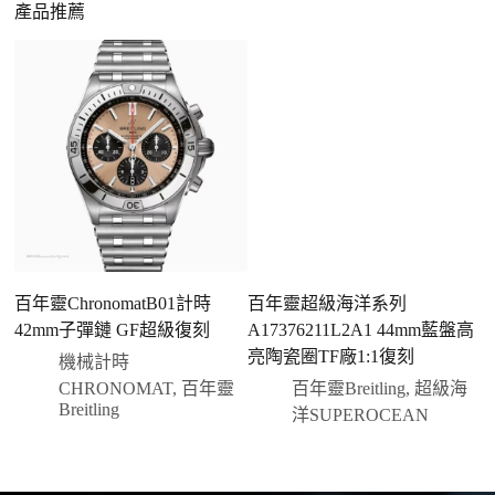
請先透過網站上的聯繫方式與我們取得聯繫，將您感
產品推薦
合日常通勤與旅行佩戴。
興趣的款式圖片、連結或產品資訊發給客服專員，我
們會先幫您確認版本與實際價格。
二、確認款式與價格
客服會與您確認品牌、尺寸、顏色、配件等細節，如
有現貨會直接幫您預留；若需要排單，我們也會事先
說明大約出貨時間。
三、安排付款方式
您可以選擇先付少量訂金預留貨品，餘款在出貨
前或收到實拍照片後再支付
；也可以一次性全額
百年靈ChronomatB01計時
百年靈超級海洋系列
付款，我們會在原有價格基礎上盡量幫您爭取更
42mm子彈鏈 GF超級復刻
A17376211L2A1 44mm藍盤高
4
優惠的方案。部分地區可協助安排較安全的到付
亮陶瓷圈TF廠1:1復刻
機械計時
方式，具體以當下說明為準。
CHRONOMAT
,
百年靈
百年靈Breitling
,
超級海
四、填寫收件資料與出貨
Breitling
洋SUPEROCEAN
確認款式與付款後，把收件人姓名、地址及聯絡方式
發給我們，我們會為您選擇合適的物流公司，全程提
供最新物流資訊與查件連結。