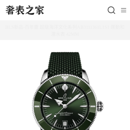
跳
至
主
BLS新品-百年靈 超級海洋文化系列AB3111361L1S1 運動和
要
潛水表 42MM
內
容