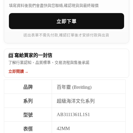
填寫資料後我們會盡快與您聯絡,確認現貨與最終報價
立即下單
送出表單不需先付款,確認訂單後才安排付款與出貨
📨 寫給買家的一封信
了解行業認知、品質標準、交易流程與售後承諾
立即閱讀 →
品牌
百年靈 (Breitling)
系列
超級海洋文化系列
AB3111361L1S1
型號
42MM
表徑