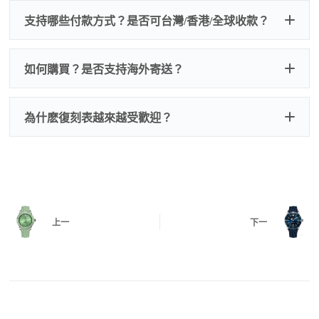
兩百元人民幣
我們默認會提供普通盒子，如果需要原裝盒子可
支持哪些付款方式？是否可台灣/香港/全球收款？
以找我們搭配，選擇原裝盒子附屬配件：原裝盒
一、
外觀檢查
子、仿製發票、證書、禮袋等和原裝一致配件。
逐一確認錶殼、錶圈、錶盤、指針、玻璃、刻
如是鋼帶手錶會贈送拆錶帶工具。
度、錶帶等部位是否完好無瑕、貼合緊密。
如何購買？是否支持海外寄送？
我整理了原裝包裝盒子的照片，有需要點擊：
復
二、
機芯測試
刻手錶原裝盒子
檢查走時是否穩定、日差是否正常，加大搖動後
交易方式
注：部分原裝盒子需要加錢購買，價格也不貴。
為什麽復刻表越來越受歡迎？
是否有異音，再根據款式進行上弦與功能測試。
三、
功能確認
測試日期調校、計時按鍵、GMT 指針、夜光等所
有該款應具備的功能是否正常。
四、
實拍照片與影片
QC 完成後，我們會錄製
錶款實拍影片
與照片發
價格更親民
：以原裝價格的十分之一即可享受相
給您確認，確定沒有問題後才會安排出貨。
上一
下一
同外觀與佩戴質感。
機芯技術進步
：部分復刻款的機芯動儲可達 72
小時以上，性能已超越許多普通品牌腕錶。
外觀精準度提升
：現代復刻工藝高度還原原裝細
https://www.zhufg.com/jianceliucheng/
節，外觀幾乎難以分辨。
一、聯繫客服專員
佩戴更無壓力
：無需承擔高價手錶的風險，更適