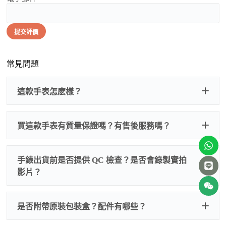
提交評價
常見問題
這款手表怎麽樣？
買這款手表有質量保證嗎？有售後服務嗎？
手錶出貨前是否提供 QC 檢查？是否會錄製實拍
影片？
非人
QC 品
為事故，免費維修三年
人為事故我們只收更換配件
是否附帶原裝包裝盒？配件有哪些？
質檢查
的費用，配件很便宜，大多數兩位數，貴一點也就一