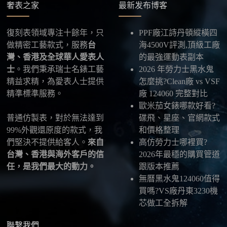
奢表之家
最新发布博客
五、海外寄送說明
本店支援寄送至香港、澳門、台灣、欧美以及其他海
復刻表領域專注十餘年，只
PPF廠江詩丹頓縱橫四
外地區
，運費會依照目的地與物流方案另行報價，客
做精密工藝款式，服務
台
海4500V評測,頂級工廠
服在出貨前會跟您確認清楚。
灣、香港及全球華人愛表人
的最強運動表副本
士
。我們秉承瑞士名錶工藝
2026 年勞力士黑水鬼
最後：喜歡就別拖太久，有些熱門款現貨數量有
精益求精，為愛表人士提供
怎麼挑?Clean廠 vs VSF
限，早一步確認，就能早一點戴上喜歡的腕錶。
精準標準服務。
廠 124060 完整對比
歐米茄女錶哪款好看?
普通仿製表，對於無法達到
碟飛、星座、官網款式
99%外觀還原度的款式，我
和價格整理
們堅決不提供給客人。
來自
高仿勞力士哪裡買?
台灣、香港與海外客戶的信
2026年最穩的購買管道
任，是我們最大的動力。
跟版本推薦
無曆黑水鬼124060值得
買嗎?VS廠丹東3230機
芯做工全拆解
聯繫我們