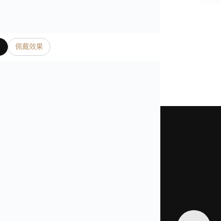
片
佩戴效果
是我們奢表之家真實照片、影片