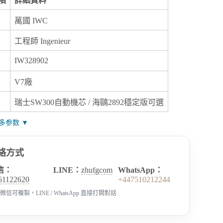
項
詳細資料
萬國 IWC
工程師 Ingenieur
IW328902
V7廠
瑞士SW300自動機芯 / 海鷗2892穩定版可選
多参数 ▼
絡方式
信：
LINE：
zhufgcom
WhatsApp：
61122620
+447510212244
微信可複製，LINE / WhatsApp 直接打開對話