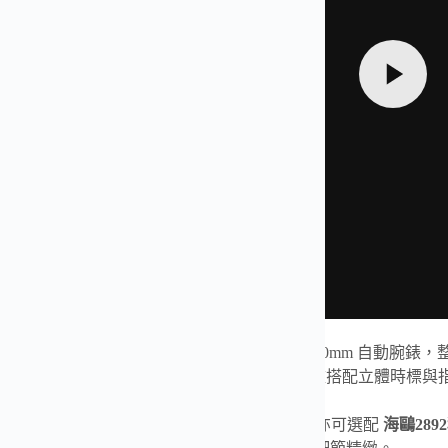
最新力作——萬國 IWC
工程師
Ingenieur 系列 40mm 
光三重工藝，完美展現金屬質感。銀白格紋錶盤搭配立體時標與
原廠升級版
瑞士SW300機芯
，走時精準穩定，亦可選配
海鷗289