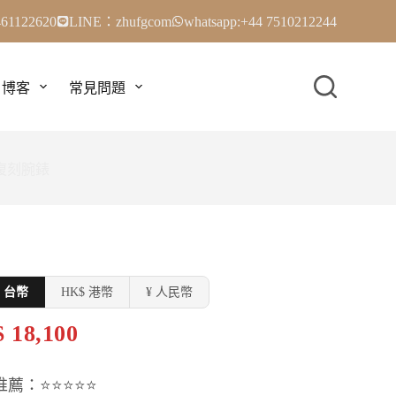
61122620
LINE：zhufgcom
whatsapp:+44 7510212244
博客
常見問題
超級復刻腕錶
$ 台幣
HK$ 港幣
¥ 人民幣
 18,100
推薦：⭐⭐⭐⭐⭐