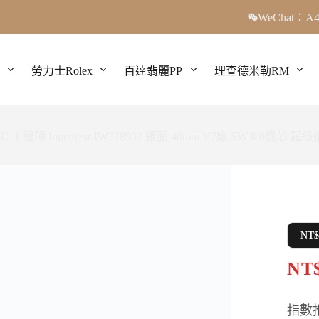
WeChat：A4
勞力士Rolex
百達翡麗PP
理查德米勒RM
C 工程師 Ingenieur IW328902 銀面 40mm V7廠 SW300機芯 
NT
NT$
指數