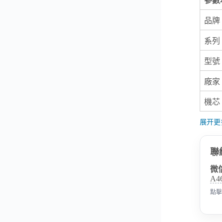
參數
品牌
系列
型號
廠家
機芯
展开更
聯
微
A4
點擊