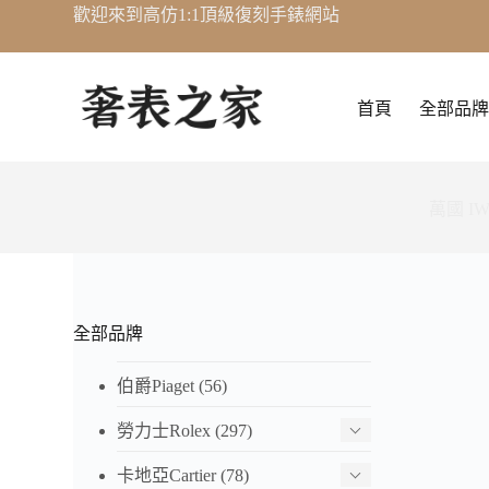
歡迎來到高仿1:1頂級復刻手錶網站
跳
至
主
要
首頁
全部品牌
內
容
萬國 IW
全部品牌
伯爵Piaget
(56)
勞力士Rolex
(297)
卡地亞Cartier
(78)