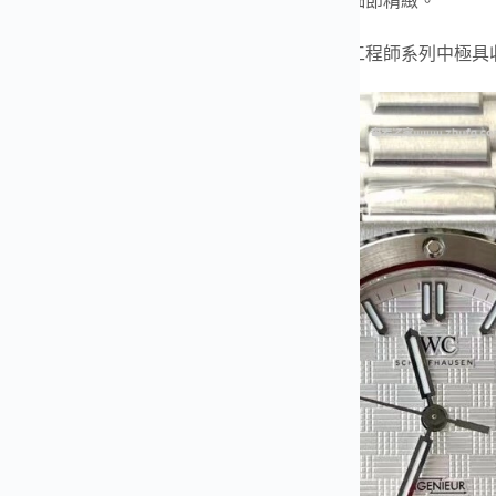
佩戴體驗更方便。厚度約10.7mm，比例勻稱，細節精緻。
廠秉持嚴格品控標準，外觀打磨與原版一致，是工程師系列中極具