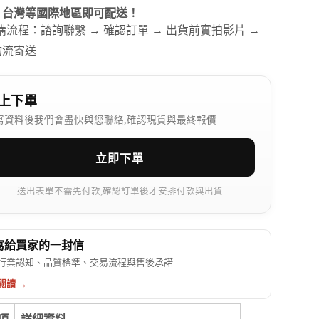
、台灣等國際地區即可配送！
訂購流程：諮詢聯繫 → 確認訂單 → 出貨前實拍影片 →
物流寄送
上下單
寫資料後我們會盡快與您聯絡,確認現貨與最終報價
立即下單
送出表單不需先付款,確認訂單後才安排付款與出貨
 寫給買家的一封信
行業認知、品質標準、交易流程與售後承諾
閱讀 →