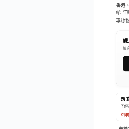
香港
📦 
專線
線
填
📨
了解
立即