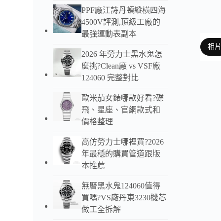
PPF廠江詩丹頓縱橫四海
4500V評測,頂級工廠的
最強運動表副本
相
2026 年勞力士黑水鬼怎
麼挑?Clean廠 vs VSF廠
124060 完整對比
以下
歐米茄女錶哪款好看?碟
飛、星座、官網款式和
價格整理
高仿勞力士哪裡買?2026
年最穩的購買管道跟版
本推薦
無曆黑水鬼124060值得
買嗎?VS廠丹東3230機芯
做工全拆解