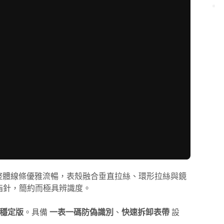
自動腕錶，整體線條優雅流暢，表殼融合垂直拉絲、環形拉絲與鏡
指針，簡約而極具辨識度。
2穩定版
。具備
一表一碼防偽識別
、
快速拆卸表帶
設