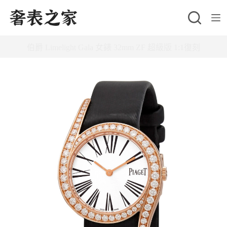
跳
至
主
伯爵 Limelight Gala 女錶 32mm ZF 超級版 1:1復刻
要
內
容