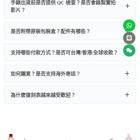
手錶出貨前是否提供 QC 檢查？是否會錄製實拍
影片？
非人
QC 品
為事故，免費維修三年
人為事故我們只收更換配件
是否附帶原裝包裝盒？配件有哪些？
質檢查
的費用，配件很便宜，大多數兩位數，貴一點也就一
兩百元人民幣
我們默認會提供普通盒子，如果需要原裝盒子可
支持哪些付款方式？是否可台灣/香港/全球收款？
以找我們搭配，選擇原裝盒子附屬配件：原裝盒
一、
外觀檢查
子、仿製發票、證書、禮袋等和原裝一致配件。
逐一確認錶殼、錶圈、錶盤、指針、玻璃、刻
如是鋼帶手錶會贈送拆錶帶工具。
度、錶帶等部位是否完好無瑕、貼合緊密。
如何購買？是否支持海外寄送？
我整理了原裝包裝盒子的照片，有需要點擊：
復
二、
機芯測試
刻手錶原裝盒子
檢查走時是否穩定、日差是否正常，加大搖動後
交易方式
注：部分原裝盒子需要加錢購買，價格也不貴。
為什麽復刻表越來越受歡迎？
是否有異音，再根據款式進行上弦與功能測試。
三、
功能確認
測試日期調校、計時按鍵、GMT 指針、夜光等所
有該款應具備的功能是否正常。
四、
實拍照片與影片
QC 完成後，我們會錄製
錶款實拍影片
與照片發
價格更親民
：以原裝價格的十分之一即可享受相