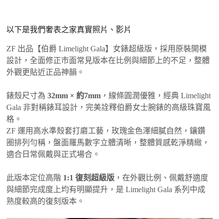
以下是我們奢表之家真實照片、影片
ZF 出品【伯爵 Limelight Gala】女錶超級版，採用原裝開模
設計，全面修正市面常見版本在比例與細節上的不足，整體
外觀更貼近正品神韻。
錶殼尺寸為
32mm × 約7mm
，線條圓潤優雅，經典 Limelight
Gala 非對稱錶耳設計，完美詮釋伯爵女士腕錶的高級珠寶風
格。
ZF 運用高水準殼套打磨工藝，玫瑰金色澤細膩自然，鑲鑽
圈排列勻稱，盤面羅馬數字立體清晰，整體質感乾淨精緻，
適合日常佩戴與正式場合。
此版本定位高階
1:1 復刻超級版
，在外觀比例、佩戴舒適度
與細節完成度上均有明顯提升，是 Limelight Gala 系列中成
熟度較高的復刻版本。