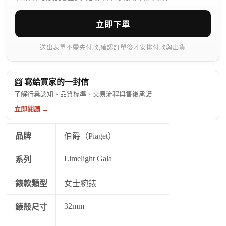
立即下單
送出表單不需先付款,確認訂單後才安排付款與出貨
📨 寫給買家的一封信
了解行業認知、品質標準、交易流程與售後承諾
立即閱讀 →
品牌
伯爵（Piaget）
Limelight Gala
系列
錶款類型
女士腕錶
32mm
錶殼尺寸