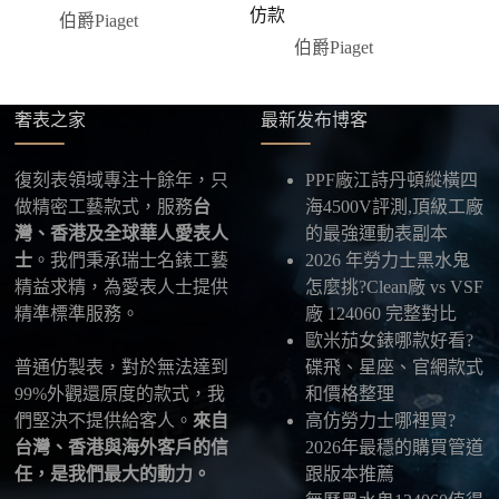
優惠的方案。部分地區可協助安排較安全的到付
仿款
伯爵Piaget
方式，具體以當下說明為準。
伯爵Piaget
四、填寫收件資料與出貨
確認款式與付款後，把收件人姓名、地址及聯絡方式
發給我們，我們會為您選擇合適的物流公司，全程提
奢表之家
最新发布博客
供最新物流資訊與查件連結。
復刻表領域專注十餘年，只
PPF廠江詩丹頓縱橫四
五、海外寄送說明
做精密工藝款式，服務
台
海4500V評測,頂級工廠
本店支援寄送至香港、澳門、台灣、欧美以及其他海
灣、香港及全球華人愛表人
的最強運動表副本
外地區
，運費會依照目的地與物流方案另行報價，客
士
。我們秉承瑞士名錶工藝
2026 年勞力士黑水鬼
服在出貨前會跟您確認清楚。
精益求精，為愛表人士提供
怎麼挑?Clean廠 vs VSF
精準標準服務。
廠 124060 完整對比
最後：喜歡就別拖太久，有些熱門款現貨數量有
歐米茄女錶哪款好看?
限，早一步確認，就能早一點戴上喜歡的腕錶。
普通仿製表，對於無法達到
碟飛、星座、官網款式
99%外觀還原度的款式，我
和價格整理
們堅決不提供給客人。
來自
高仿勞力士哪裡買?
台灣、香港與海外客戶的信
2026年最穩的購買管道
任，是我們最大的動力。
跟版本推薦