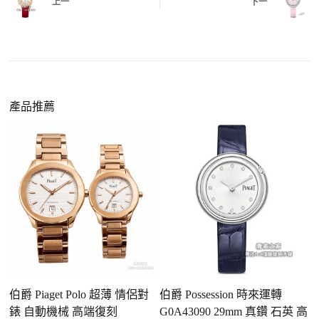
給您確認，確定沒有問題後才會安排出貨。
上一
下一
同外觀與佩戴質感。
機芯技術進步
：部分復刻款的機芯動儲可達 72
小時以上，性能已超越許多普通品牌腕錶。
外觀精準度提升
：現代復刻工藝高度還原原裝細
https://www.zhufg.com/jianceliucheng/
節，外觀幾乎難以分辨。
一、聯繫客服專員
佩戴更無壓力
：無需承擔高價手錶的風險，更適
請先透過網站上的聯繫方式與我們取得聯繫，將您感
產品推薦
合日常通勤與旅行佩戴。
興趣的款式圖片、連結或產品資訊發給客服專員，我
們會先幫您確認版本與實際價格。
二、確認款式與價格
客服會與您確認品牌、尺寸、顏色、配件等細節，如
有現貨會直接幫您預留；若需要排單，我們也會事先
說明大約出貨時間。
三、安排付款方式
您可以選擇先付少量訂金預留貨品，餘款在出貨
前或收到實拍照片後再支付
；也可以一次性全額
伯爵 Piaget Polo 超薄 情侶對
伯爵 Possession 時來運轉
伯
付款，我們會在原有價格基礎上盡量幫您爭取更
錶 自動機械 高端復刻
G0A43090 29mm 真鑽 石英 高
圈