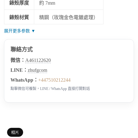
錶殼厚度
約 7mm
錶殼材質
精鋼（玫瑰金色電鍍處理）
展开更多参数 ▼
聯絡方式
微信：
A461122620
LINE：
zhufgcom
WhatsApp：
+447510212244
點擊微信可複製，LINE / WhatsApp 直接打開對話
相片