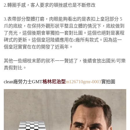
2.轉圈手感，客人要求的頓挫感也是不斷修改
3.表帶部分整體打磨，肉眼能夠看出的是表扣上皇冠部分 5
爪的底紋，在保持外觀形狀平整且立體的情況下，底紋做到
了亮光，這個後期會單獨拍一套對比圖。這個也絕對是裏程
碑式的更新。這個皇冠陸續應用在c廠所有款式。因為這一
個皇冠實實在在的開發了近兩年。
其他一些細枝末節的就不一一贅述了，後續會放出國米/可樂
真假對比。
clean廠勞力士GMT
格林尼治型
m126710grnr-0003
實拍圖