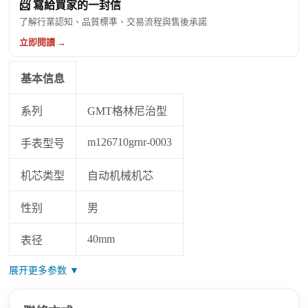
📨 寫給買家的一封信
了解行業認知、品質標準、交易流程與售後承諾
立即閱讀 →
基本信息
系列
GMT格林尼治型
m126710grnr-0003
手表型号
机芯类型
自动机械机芯
性别
男
40mm
表径
展开更多参数 ▼