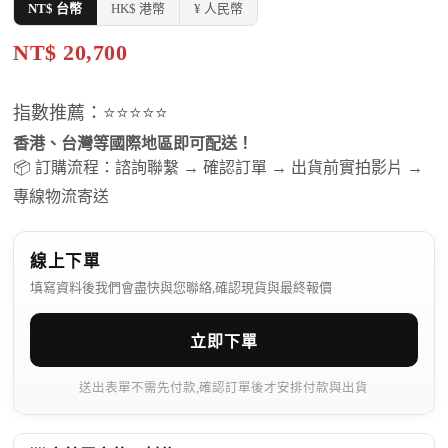
NT$ 台幣
HK$ 港幣
¥ 人民幣
NT$ 20,700
指數推薦：⭐⭐⭐⭐⭐
香港、台灣等國際地區即可配送！
📦 訂購流程：諮詢聯繫 → 確認訂單 → 出貨前實拍影片 →
專線物流寄送
線上下單
填寫資料後我們會盡快與您聯絡,確認現貨與最終報價
立即下單
送出表單不需先付款,確認訂單後才安排付款與出貨