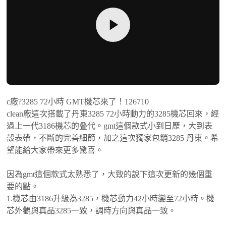
c廠?3285 72小時 GMT機芯來了！126710
clean廠這次搭載了丹東3285 72小時動力的3285機芯回來，經
過上一代3186機芯的叠代。gmt這個款式小到日歷，大到表
殼表帶，不斷的完善細節，加之這次獨家包銷3285 丹東。希
望能給大家帶來更多驚喜。
因為gmt這個款式太熟悉了，大致的說下這次更新的幾個重
要的點。
1.機芯由3186升級為3285，機芯動力42小時變至72小時。機
芯外觀與真品3285一致，調時方向與真品一致。