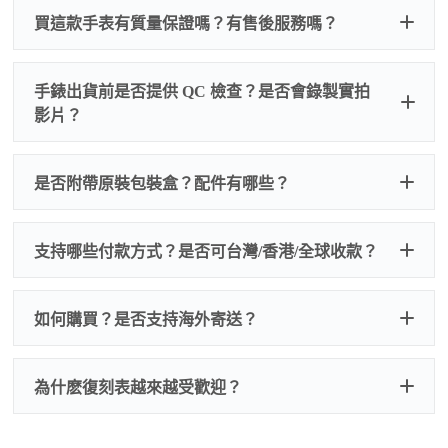
買這款手表有質量保證嗎？有售後服務嗎？
手錶出貨前是否提供 QC 檢查？是否會錄製實拍
影片？
非人
QC 品
為事故，免費維修三年
人為事故我們只收更換配件
是否附帶原裝包裝盒？配件有哪些？
質檢查
的費用，配件很便宜，大多數兩位數，貴一點也就一
兩百元人民幣
我們默認會提供普通盒子，如果需要原裝盒子可
支持哪些付款方式？是否可台灣/香港/全球收款？
以找我們搭配，選擇原裝盒子附屬配件：原裝盒
一、
外觀檢查
子、仿製發票、證書、禮袋等和原裝一致配件。
逐一確認錶殼、錶圈、錶盤、指針、玻璃、刻
如是鋼帶手錶會贈送拆錶帶工具。
度、錶帶等部位是否完好無瑕、貼合緊密。
如何購買？是否支持海外寄送？
我整理了原裝包裝盒子的照片，有需要點擊：
復
二、
機芯測試
刻手錶原裝盒子
檢查走時是否穩定、日差是否正常，加大搖動後
交易方式
注：部分原裝盒子需要加錢購買，價格也不貴。
為什麽復刻表越來越受歡迎？
是否有異音，再根據款式進行上弦與功能測試。
三、
功能確認
測試日期調校、計時按鍵、GMT 指針、夜光等所