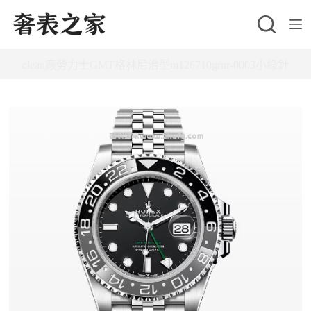
跳
至
主
clean廠勞力士GMT格林尼治型m126710grnr-0003小綠針
要
內
容