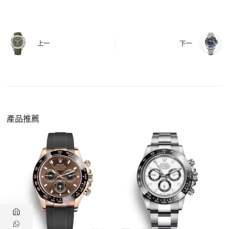
有該款應具備的功能是否正常。
四、
實拍照片與影片
QC 完成後，我們會錄製
錶款實拍影片
與照片發
價格更親民
：以原裝價格的十分之一即可享受相
給您確認，確定沒有問題後才會安排出貨。
上一
下一
同外觀與佩戴質感。
機芯技術進步
：部分復刻款的機芯動儲可達 72
小時以上，性能已超越許多普通品牌腕錶。
外觀精準度提升
：現代復刻工藝高度還原原裝細
https://www.zhufg.com/jianceliucheng/
節，外觀幾乎難以分辨。
一、聯繫客服專員
佩戴更無壓力
：無需承擔高價手錶的風險，更適
請先透過網站上的聯繫方式與我們取得聯繫，將您感
產品推薦
合日常通勤與旅行佩戴。
興趣的款式圖片、連結或產品資訊發給客服專員，我
們會先幫您確認版本與實際價格。
二、確認款式與價格
客服會與您確認品牌、尺寸、顏色、配件等細節，如
有現貨會直接幫您預留；若需要排單，我們也會事先
說明大約出貨時間。
三、安排付款方式