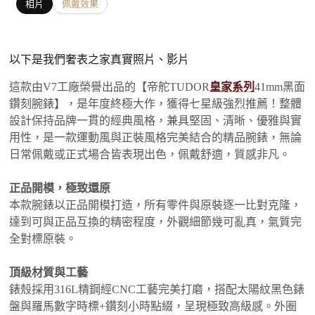
相片
佩戴效果
以下是我們奢表之家真實照片、影片
這款由V7工廠榮譽出品的【帝舵TUDOR
皇家系列
41mm黑面
鑽刻腕錶】，是年度終極大作，獲得七星級強烈推薦！整體
設計保持品牌一貫的經典風格，兼具堅固、清晰、優雅與實
用性，是一款運動風與正裝風格完美結合的精品腕錶，無論
日常佩戴或正式場合皆表現出色，佩戴舒適，質感非凡。
正品開模，極致還原
本款腕錶以正品開模打造，所有零件與原裝逐一比對克隆，
達到可與正品互換的精密程度，外觀細節幾可亂真，氣質完
全對標原裝。
頂級材質與工藝
錶殼採用316L精鋼經CNC工藝完美打磨，搭配太陽紋黑色錶
盤與羅馬數字時標+鑽刻小時點綴，呈現極致高級感。外圈