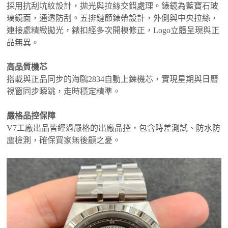
採用抗刮坑紋設計，拋光與拉絲交錯處理。錶鏡為藍寶石玻
璃鏡面，通透防刮。五排鏈節錶帶設計，外側與中央拉絲，
連接處精緻拋光，錶扣經多次開模修正，Logo立體呈現與正
品無異。
高品質機芯
搭載與正品同步的海鷗2834自動上鍊機芯，實現星期與日曆
視窗同步瞬跳，走時穩定精準。
嚴格品控保障
V7工廠出品皆經過嚴格的出廠品控，包含時差測試、防水防
塵檢測，確保買家無後顧之憂。