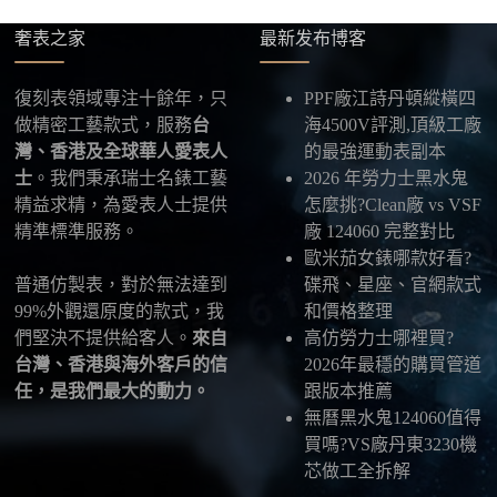
確認款式與付款後，把收件人姓名、地址及聯絡方式
發給我們，我們會為您選擇合適的物流公司，全程提
奢表之家
最新发布博客
供最新物流資訊與查件連結。
復刻表領域專注十餘年，只
PPF廠江詩丹頓縱橫四
五、海外寄送說明
做精密工藝款式，服務
台
海4500V評測,頂級工廠
本店支援寄送至香港、澳門、台灣、欧美以及其他海
灣、香港及全球華人愛表人
的最強運動表副本
外地區
，運費會依照目的地與物流方案另行報價，客
士
。我們秉承瑞士名錶工藝
2026 年勞力士黑水鬼
服在出貨前會跟您確認清楚。
精益求精，為愛表人士提供
怎麼挑?Clean廠 vs VSF
精準標準服務。
廠 124060 完整對比
最後：喜歡就別拖太久，有些熱門款現貨數量有
歐米茄女錶哪款好看?
限，早一步確認，就能早一點戴上喜歡的腕錶。
普通仿製表，對於無法達到
碟飛、星座、官網款式
99%外觀還原度的款式，我
和價格整理
們堅決不提供給客人。
來自
高仿勞力士哪裡買?
台灣、香港與海外客戶的信
2026年最穩的購買管道
任，是我們最大的動力。
跟版本推薦
無曆黑水鬼124060值得
買嗎?VS廠丹東3230機
芯做工全拆解