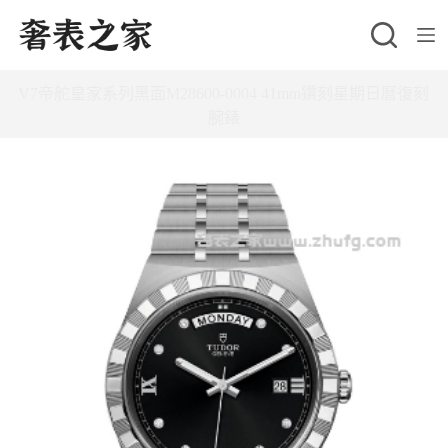
跳
至
主
V7帝舵皇家系列黑面M28600-0004 41mm鑽刻星期日曆復刻
要
腕錶
內
容