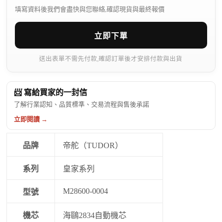
填寫資料後我們會盡快與您聯絡,確認現貨與最終報價
立即下單
送出表單不需先付款,確認訂單後才安排付款與出貨
📨 寫給買家的一封信
了解行業認知、品質標準、交易流程與售後承諾
立即閱讀 →
品牌
帝舵（TUDOR）
系列
皇家系列
M28600-0004
型號
機芯
海鷗2834自動機芯