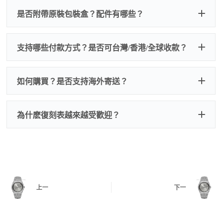
QC 品
為事故，免費維修三年
人為事故我們只收更換配件
是否附帶原裝包裝盒？配件有哪些？
質檢查
的費用，配件很便宜，大多數兩位數，貴一點也就一
兩百元人民幣
我們默認會提供普通盒子，如果需要原裝盒子可
支持哪些付款方式？是否可台灣/香港/全球收款？
以找我們搭配，選擇原裝盒子附屬配件：原裝盒
一、
外觀檢查
子、仿製發票、證書、禮袋等和原裝一致配件。
逐一確認錶殼、錶圈、錶盤、指針、玻璃、刻
如是鋼帶手錶會贈送拆錶帶工具。
度、錶帶等部位是否完好無瑕、貼合緊密。
如何購買？是否支持海外寄送？
我整理了原裝包裝盒子的照片，有需要點擊：
復
二、
機芯測試
刻手錶原裝盒子
檢查走時是否穩定、日差是否正常，加大搖動後
交易方式
注：部分原裝盒子需要加錢購買，價格也不貴。
為什麽復刻表越來越受歡迎？
是否有異音，再根據款式進行上弦與功能測試。
三、
功能確認
測試日期調校、計時按鍵、GMT 指針、夜光等所
有該款應具備的功能是否正常。
四、
實拍照片與影片
QC 完成後，我們會錄製
錶款實拍影片
與照片發
價格更親民
：以原裝價格的十分之一即可享受相
給您確認，確定沒有問題後才會安排出貨。
上一
下一
同外觀與佩戴質感。
機芯技術進步
：部分復刻款的機芯動儲可達 72
小時以上，性能已超越許多普通品牌腕錶。