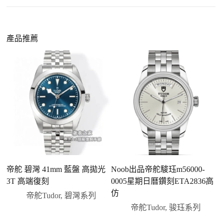
外觀精準度提升
：現代復刻工藝高度還原原裝細
https://www.zhufg.com/jianceliucheng/
節，外觀幾乎難以分辨。
一、聯繫客服專員
佩戴更無壓力
：無需承擔高價手錶的風險，更適
請先透過網站上的聯繫方式與我們取得聯繫，將您感
產品推薦
合日常通勤與旅行佩戴。
興趣的款式圖片、連結或產品資訊發給客服專員，我
們會先幫您確認版本與實際價格。
二、確認款式與價格
客服會與您確認品牌、尺寸、顏色、配件等細節，如
有現貨會直接幫您預留；若需要排單，我們也會事先
說明大約出貨時間。
三、安排付款方式
您可以選擇先付少量訂金預留貨品，餘款在出貨
前或收到實拍照片後再支付
；也可以一次性全額
帝舵 碧灣 41mm 藍盤 高拋光
Noob出品帝舵駿珏m56000-
帝
付款，我們會在原有價格基礎上盡量幫您爭取更
3T 高端復刻
0005星期日曆鑽刻ETA2836高
藍
優惠的方案。部分地區可協助安排較安全的到付
仿
帝舵Tudor
,
碧灣系列
方式，具體以當下說明為準。
帝舵Tudor
,
骏珏系列
四、填寫收件資料與出貨