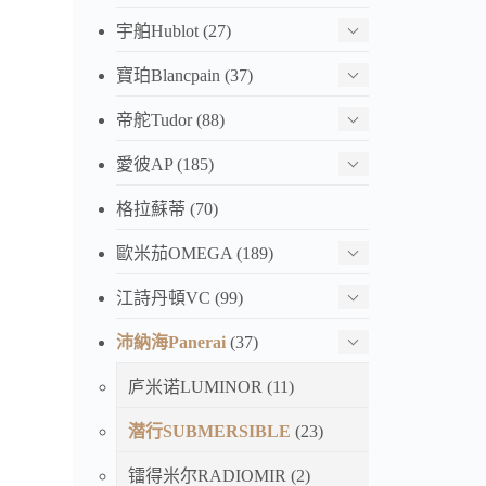
宇舶Hublot
(27)
寶珀Blancpain
(37)
帝舵Tudor
(88)
愛彼AP
(185)
格拉蘇蒂
(70)
歐米茄OMEGA
(189)
江詩丹頓VC
(99)
沛納海Panerai
(37)
庐米诺LUMINOR
(11)
潜行SUBMERSIBLE
(23)
镭得米尔RADIOMIR
(2)