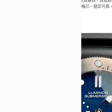
廠最新力作
PAM00692
採用 BMG-Tech 非晶合金材質錶殼，
與鮮明夜光指針，夜間讀時清晰。內置自動上鍊機芯，穩定可靠
層次與細節，彰顯潛航系列的專業氣息。
附贈一副定制織物錶帶。