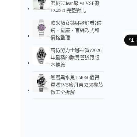
麼挑?Clean廠 vs VSF廠
124060 完整對比
歐米茄女錶哪款好看?碟
飛、星座、官網款式和
價格整理
相
高仿勞力士哪裡買?2026
年最穩的購買管道跟版
本推薦
以下
無曆黑水鬼124060值得
買嗎?VS廠丹東3230機芯
做工全拆解