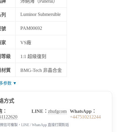
品牌
沛納海（Panerai）
Luminor Submersible
系列
PAM00692
型號
廠家
VS廠
刻等級
1:1 超級復刻
殼材質
BMG-Tech 非晶合金
多参数 ▼
絡方式
信：
LINE：
zhufgcom
WhatsApp：
61122620
+447510212244
微信可複製，LINE / WhatsApp 直接打開對話