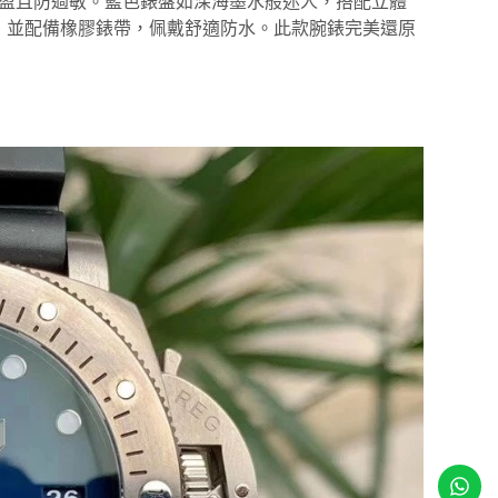
質感輕盈且防過敏。藍色錶盤如深海墨水般迷人，搭配立體
，並配備橡膠錶帶，佩戴舒適防水。此款腕錶完美還原