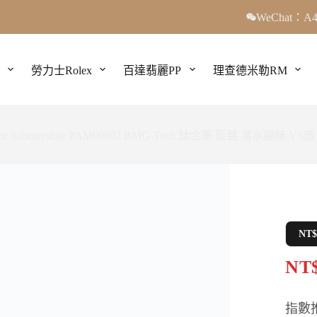
WeChat：A4
勞力士Rolex
百達翡麗PP
理查德米勒RM
r Submersible PAM00692 BMG-Tech 鈦金屬 藍盤 潛水腕錶 VS廠
NT
NT$
指數