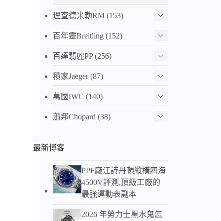
理查德米勒RM
(153)
百年靈Breitling
(152)
百達翡麗PP
(256)
積家Jaeger
(87)
萬國IWC
(140)
蕭邦Chopard
(38)
最新博客
PPF廠江詩丹頓縱橫四海
4500V評測,頂級工廠的
最強運動表副本
2026 年勞力士黑水鬼怎