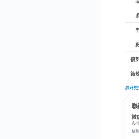
復
錶
展开更
聯
微
A4
點擊