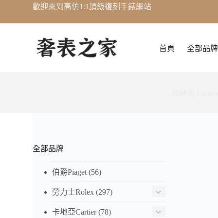
歡迎來到高仿1:1頂級復刻手錶網站
跳
至
主
要
首頁
全部品牌
內
容
沛納海 Lumino
全部品牌
伯爵Piaget
(56)
勞力士Rolex
(297)
卡地亞Cartier
(78)