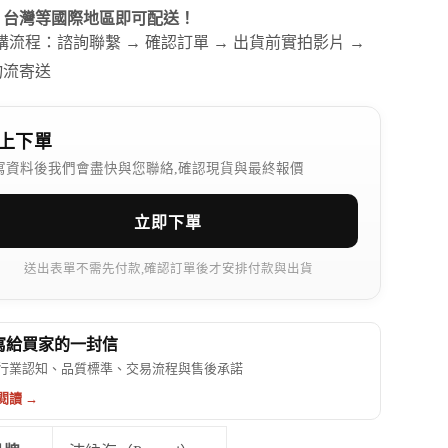
、台灣等國際地區即可配送！
訂購流程：諮詢聯繫 → 確認訂單 → 出貨前實拍影片 →
物流寄送
上下單
寫資料後我們會盡快與您聯絡,確認現貨與最終報價
立即下單
送出表單不需先付款,確認訂單後才安排付款與出貨
 寫給買家的一封信
行業認知、品質標準、交易流程與售後承諾
閱讀 →