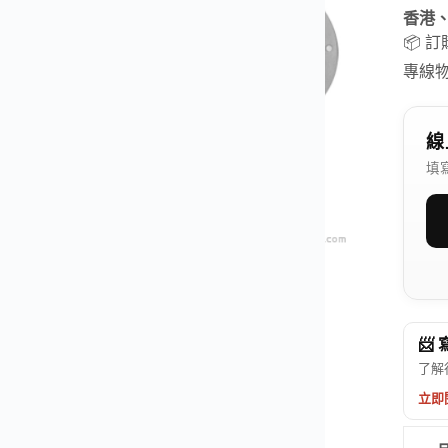
香港
📦 
專線
線
填
📨
了解
立即