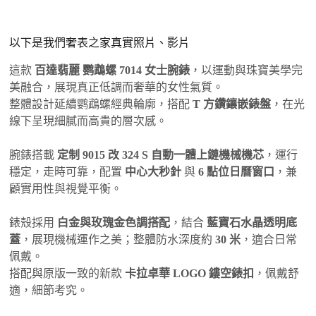
以下是我們奢表之家真實照片、影片
這款
百達翡麗 鹦鵡螺 7014 女士腕錶
，以運動與珠寶美學完
美融合，展現真正低調而奢華的女性氣質。
整體設計延續鹦鵡螺經典輪廓，搭配
T 方鑽鑲嵌錶盤
，在光
線下呈現細膩而高貴的層次感。
腕錶搭載
定制 9015 改 324 S 自動一體上鏈機械機芯
，運行
穩定，走時可靠，配置
中心大秒針
與
6 點位日曆窗口
，兼
顧實用性與視覺平衡。
錶殼採用
白金與玫瑰金色調搭配
，結合
藍寶石水晶透明底
蓋
，展現機械運作之美；整體防水深度約
30 米
，適合日常
佩戴。
搭配與原版一致的新款
卡拉卓華 LOGO 鏤空錶扣
，佩戴舒
適，細節考究。