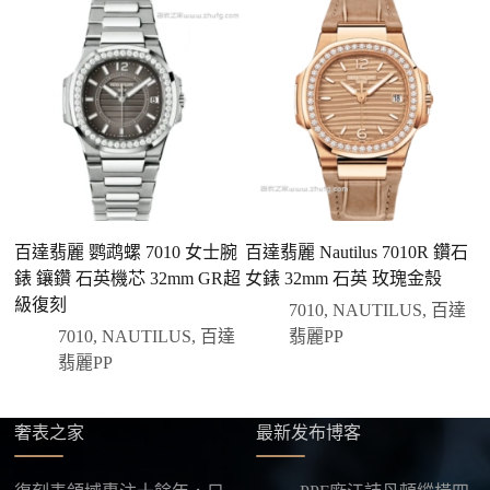
們會先幫您確認版本與實際價格。
二、確認款式與價格
客服會與您確認品牌、尺寸、顏色、配件等細節，如
有現貨會直接幫您預留；若需要排單，我們也會事先
說明大約出貨時間。
三、安排付款方式
您可以選擇先付少量訂金預留貨品，餘款在出貨
前或收到實拍照片後再支付
；也可以一次性全額
百達翡麗 鹦鹉螺 7010 女士腕
百達翡麗 Nautilus 7010R 鑽石
百
付款，我們會在原有價格基礎上盡量幫您爭取更
錶 鑲鑽 石英機芯 32mm GR超
女錶 32mm 石英 玫瑰金殼
4
優惠的方案。部分地區可協助安排較安全的到付
級復刻
7010
,
NAUTILUS
,
百達
方式，具體以當下說明為準。
7010
,
NAUTILUS
,
百達
翡麗PP
四、填寫收件資料與出貨
翡麗PP
確認款式與付款後，把收件人姓名、地址及聯絡方式
發給我們，我們會為您選擇合適的物流公司，全程提
供最新物流資訊與查件連結。
奢表之家
最新发布博客
五、海外寄送說明