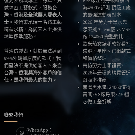
復刻表領域專注十餘年，只
PPF廠江詩丹頓縱橫四
本店支援寄送至香港、澳門、台灣、欧美以及其他海
做精密工藝款式，服務
台
海4500V評測,頂級工廠
外地區
，運費會依照目的地與物流方案另行報價，客
灣、香港及全球華人愛表人
的最強運動表副本
服在出貨前會跟您確認清楚。
士
。我們秉承瑞士名錶工藝
2026 年勞力士黑水鬼
精益求精，為愛表人士提供
怎麼挑?Clean廠 vs VSF
最後：喜歡就別拖太久，有些熱門款現貨數量有
精準標準服務。
廠 124060 完整對比
限，早一步確認，就能早一點戴上喜歡的腕錶。
歐米茄女錶哪款好看?
普通仿製表，對於無法達到
碟飛、星座、官網款式
99%外觀還原度的款式，我
和價格整理
們堅決不提供給客人。
來自
高仿勞力士哪裡買?
台灣、香港與海外客戶的信
2026年最穩的購買管道
任，是我們最大的動力。
跟版本推薦
無曆黑水鬼124060值得
買嗎?VS廠丹東3230機
芯做工全拆解
聯繫我們
WhatsApp：