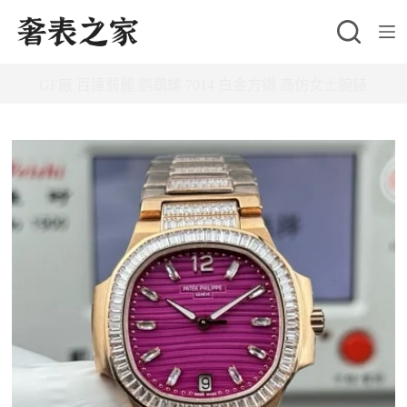
跳
至
主
GF廠 百達翡麗 鹦鵡螺 7014 白金方鑽 高仿女士腕錶
要
內
容