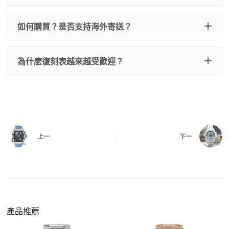
一、
外觀檢查
子、仿製發票、證書、禮袋等和原裝一致配件。
逐一確認錶殼、錶圈、錶盤、指針、玻璃、刻
如是鋼帶手錶會贈送拆錶帶工具。
度、錶帶等部位是否完好無瑕、貼合緊密。
如何購買？是否支持海外寄送？
我整理了原裝包裝盒子的照片，有需要點擊：
復
二、
機芯測試
刻手錶原裝盒子
檢查走時是否穩定、日差是否正常，加大搖動後
交易方式
注：部分原裝盒子需要加錢購買，價格也不貴。
為什麽復刻表越來越受歡迎？
是否有異音，再根據款式進行上弦與功能測試。
三、
功能確認
測試日期調校、計時按鍵、GMT 指針、夜光等所
有該款應具備的功能是否正常。
四、
實拍照片與影片
QC 完成後，我們會錄製
錶款實拍影片
與照片發
價格更親民
：以原裝價格的十分之一即可享受相
給您確認，確定沒有問題後才會安排出貨。
上一
下一
同外觀與佩戴質感。
機芯技術進步
：部分復刻款的機芯動儲可達 72
小時以上，性能已超越許多普通品牌腕錶。
外觀精準度提升
：現代復刻工藝高度還原原裝細
https://www.zhufg.com/jianceliucheng/
節，外觀幾乎難以分辨。
一、聯繫客服專員
佩戴更無壓力
：無需承擔高價手錶的風險，更適
請先透過網站上的聯繫方式與我們取得聯繫，將您感
產品推薦
合日常通勤與旅行佩戴。
興趣的款式圖片、連結或產品資訊發給客服專員，我