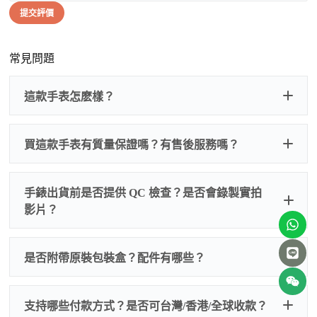
提交評價
常見問題
這款手表怎麽樣？
買這款手表有質量保證嗎？有售後服務嗎？
手錶出貨前是否提供 QC 檢查？是否會錄製實拍
影片？
非人
QC 品
為事故，免費維修三年
人為事故我們只收更換配件
是否附帶原裝包裝盒？配件有哪些？
質檢查
的費用，配件很便宜，大多數兩位數，貴一點也就一
兩百元人民幣
我們默認會提供普通盒子，如果需要原裝盒子可
支持哪些付款方式？是否可台灣/香港/全球收款？
以找我們搭配，選擇原裝盒子附屬配件：原裝盒