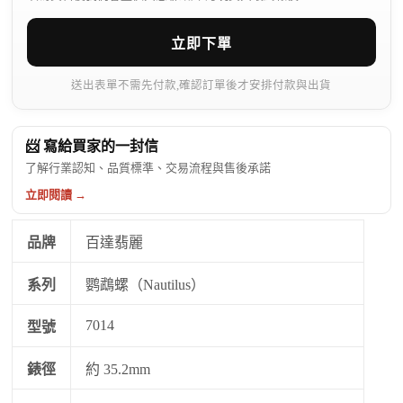
立即下單
送出表單不需先付款,確認訂單後才安排付款與出貨
📨 寫給買家的一封信
了解行業認知、品質標準、交易流程與售後承諾
立即閱讀 →
品牌
百達翡麗
系列
鹦鵡螺（Nautilus）
7014
型號
錶徑
約 35.2mm