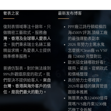
奢表之家
最新发布博客
復刻表領域專注十餘年，只
PPF廠江詩丹頓縱橫四
做精密工藝款式，服務
台
海4500V評測,頂級工廠
灣、香港及全球華人愛表人
的最強運動表副本
士
。我們秉承瑞士名錶工藝
2026 年勞力士黑水鬼
精益求精，為愛表人士提供
怎麼挑?Clean廠 vs VSF
精準標準服務。
廠 124060 完整對比
歐米茄女錶哪款好看?
普通仿製表，對於無法達到
碟飛、星座、官網款式
99%外觀還原度的款式，我
和價格整理
們堅決不提供給客人。
來自
高仿勞力士哪裡買?
台灣、香港與海外客戶的信
2026年最穩的購買管道
任，是我們最大的動力。
跟版本推薦
無曆黑水鬼124060值得
買嗎?VS廠丹東3230機
芯做工全拆解