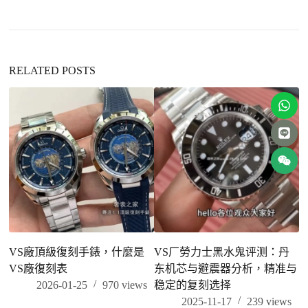
RELATED POSTS
VS廠頂級復刻手錶，什麼是
VS厂勞力士黑水鬼评测：丹
V
VS廠復刻表
东机芯与避震器分析，精准与
2026-01-25
970
views
稳定的复刻选择
2025-11-17
239
views