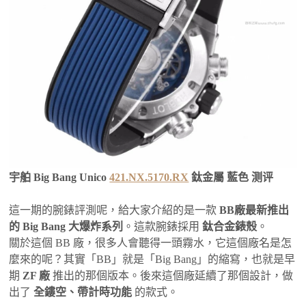
宇舶 Big Bang Unico
421.NX.5170.RX
鈦金屬 藍色 测评
這一期的腕錶評測呢，給大家介紹的是一款
BB廠最新推出
的 Big Bang 大爆炸系列
。這款腕錶採用
鈦合金錶殼
。
關於這個 BB 廠，很多人會聽得一頭霧水，它這個廠名是怎
麼來的呢？其實「BB」就是「Big Bang」的縮寫，也就是早
期
ZF 廠
推出的那個版本。後來這個廠延續了那個設計，做
出了
全鏤空、帶計時功能
的款式。