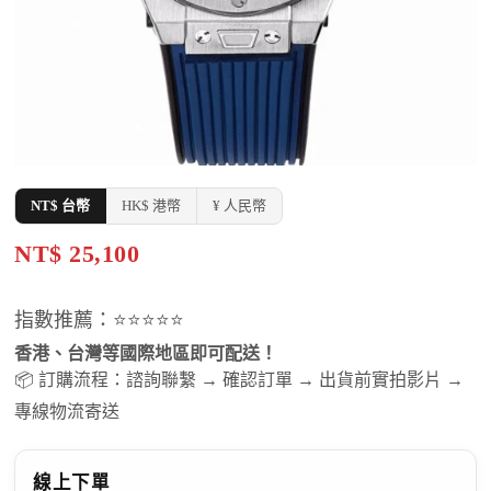
NT$ 台幣
HK$ 港幣
¥ 人民幣
NT$ 25,100
指數推薦：⭐⭐⭐⭐⭐
香港、台灣等國際地區即可配送！
📦 訂購流程：諮詢聯繫 → 確認訂單 → 出貨前實拍影片 →
專線物流寄送
線上下單