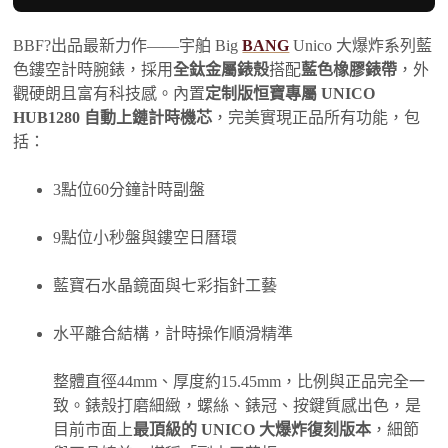
BBF?出品最新力作——宇舶 Big
BANG
Unico 大爆炸系列藍
色鏤空計時腕錶，採用
全鈦金屬錶殼
搭配
藍色橡膠錶帶
，外
觀硬朗且富有科技感。內置
定制版恒寶專屬 UNICO
HUB1280 自動上鏈計時機芯
，完美實現正品所有功能，包
括：
3點位60分鐘計時副盤
9點位小秒盤與鏤空日曆環
藍寶石水晶鏡面與七彩指針工藝
水平離合結構，計時操作順滑精準
整體直徑44mm、厚度約15.45mm，比例與正品完全一
致。錶殼打磨細緻，螺絲、錶冠、按鍵質感出色，是
目前市面上
最頂級的 UNICO 大爆炸復刻版本
，細節