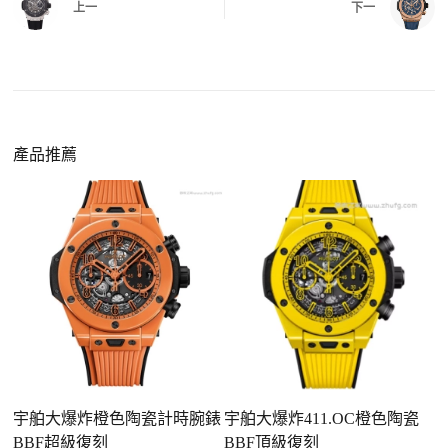
給您確認，確定沒有問題後才會安排出貨。
上一
下一
同外觀與佩戴質感。
機芯技術進步
：部分復刻款的機芯動儲可達 72
小時以上，性能已超越許多普通品牌腕錶。
外觀精準度提升
：現代復刻工藝高度還原原裝細
https://www.zhufg.com/jianceliucheng/
節，外觀幾乎難以分辨。
一、聯繫客服專員
佩戴更無壓力
：無需承擔高價手錶的風險，更適
請先透過網站上的聯繫方式與我們取得聯繫，將您感
產品推薦
合日常通勤與旅行佩戴。
興趣的款式圖片、連結或產品資訊發給客服專員，我
們會先幫您確認版本與實際價格。
二、確認款式與價格
客服會與您確認品牌、尺寸、顏色、配件等細節，如
有現貨會直接幫您預留；若需要排單，我們也會事先
說明大約出貨時間。
三、安排付款方式
您可以選擇先付少量訂金預留貨品，餘款在出貨
前或收到實拍照片後再支付
；也可以一次性全額
宇舶大爆炸橙色陶瓷計時腕錶
宇舶大爆炸411.OC橙色陶瓷
宇
付款，我們會在原有價格基礎上盡量幫您爭取更
BBF超級復刻
BBF頂級復刻
4