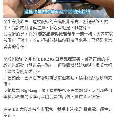
至少在我心裡，這枚腕錶的完成度非常高。無論是盤面做
工、指針的打磨與拉絲，都沒有毛邊，非常棒。
最關鍵的是，它的
機芯結構與原裝幾乎一模一樣
。大家可以
截圖自行對比，若能把機芯結構做到這個水準，已經是非常
厲害的存在。
至於剛提到的那枚
BBR2 05 白陶瓷理查德
，雖然正面的擺
輪可以轉動（與正品一致），但整體機芯結構與正規版本相
比還是有明顯差距。
即便如此，因為它有擺輪可動這個亮點，價格依然被炒到天
價。
反觀這款 Big Bang，做工這麼好卻不需要加價，反而那些日
本機芯改裝的版本可以隨便賣到高價，實在令人無語。
這款 BB 大爆炸有許多配色，我手上這枚是
藍色款
，顏色非
常正。