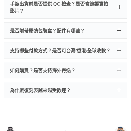
手錶出貨前是否提供 QC 檢查？是否會錄製實拍
影片？
非人
QC 品
為事故，免費維修三年
人為事故我們只收更換配件
是否附帶原裝包裝盒？配件有哪些？
質檢查
的費用，配件很便宜，大多數兩位數，貴一點也就一
兩百元人民幣
我們默認會提供普通盒子，如果需要原裝盒子可
支持哪些付款方式？是否可台灣/香港/全球收款？
以找我們搭配，選擇原裝盒子附屬配件：原裝盒
一、
外觀檢查
子、仿製發票、證書、禮袋等和原裝一致配件。
逐一確認錶殼、錶圈、錶盤、指針、玻璃、刻
如是鋼帶手錶會贈送拆錶帶工具。
度、錶帶等部位是否完好無瑕、貼合緊密。
如何購買？是否支持海外寄送？
我整理了原裝包裝盒子的照片，有需要點擊：
復
二、
機芯測試
刻手錶原裝盒子
檢查走時是否穩定、日差是否正常，加大搖動後
交易方式
注：部分原裝盒子需要加錢購買，價格也不貴。
為什麽復刻表越來越受歡迎？
是否有異音，再根據款式進行上弦與功能測試。
三、
功能確認
測試日期調校、計時按鍵、GMT 指針、夜光等所
有該款應具備的功能是否正常。
四、
實拍照片與影片
QC 完成後，我們會錄製
錶款實拍影片
與照片發
價格更親民
：以原裝價格的十分之一即可享受相