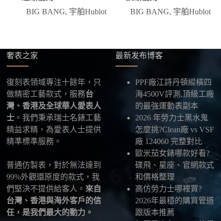
優惠的方案。部分地區可協助安排較安全的到付
計
BIG BANG
,
宇舶Hublot
BIG BANG
,
宇舶Hublot
方式，具體以當下說明為準。
四、填寫收件資料與出貨
確認款式與付款後，把收件人姓名、地址及聯絡方式
發給我們，我們會為您選擇合適的物流公司，全程提
奢表之家
最新发布博客
供最新物流資訊與查件連結。
復刻表領域專注十餘年，只
PPF廠江詩丹頓縱橫四
五、海外寄送說明
做精密工藝款式，服務
台
海4500V評測,頂級工廠
本店支援寄送至香港、澳門、台灣、欧美以及其他海
灣、香港及全球華人愛表人
的最強運動表副本
外地區
，運費會依照目的地與物流方案另行報價，客
士
。我們秉承瑞士名錶工藝
2026 年勞力士黑水鬼
服在出貨前會跟您確認清楚。
精益求精，為愛表人士提供
怎麼挑?Clean廠 vs VSF
精準標準服務。
廠 124060 完整對比
最後：喜歡就別拖太久，有些熱門款現貨數量有
歐米茄女錶哪款好看?
限，早一步確認，就能早一點戴上喜歡的腕錶。
普通仿製表，對於無法達到
碟飛、星座、官網款式
99%外觀還原度的款式，我
和價格整理
們堅決不提供給客人。
來自
高仿勞力士哪裡買?
台灣、香港與海外客戶的信
2026年最穩的購買管道
任，是我們最大的動力。
跟版本推薦