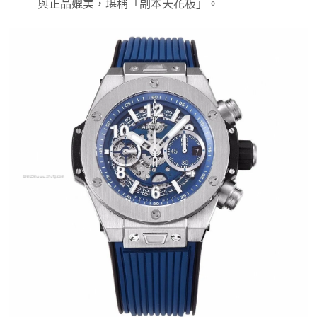
與正品媲美，堪稱「副本天花板」。