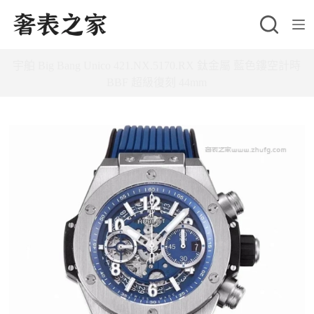
跳
至
主
宇舶 Big Bang Unico 421.NX.5170.RX 鈦金屬 藍色鏤空計時
要
BBF 超級復刻 44mm
內
容