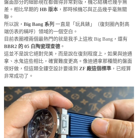
盤面部分的細節現在都做得非常對版，機芯結構也幾乎無
差。相比早期的
HB 版本
，那時候機芯與正品幾乎毫無關
聯。
所以說，
Big Bang 系列
一直是「玩具錶」（復刻圈內對高
端仿表的稱呼）領域的一個空白。
目前表圈裡兩個最熱門的就是我手上這枚 Big Bang，還有
BBR2 的 05 白陶瓷理查德
。
這並不是說它絕對完美，而是說在復刻程度上，如果與迪通
拿、水鬼這些相比，確實難度更高。像迪通拿那種簡約盤面
很好做，但這類全鏤空設計要達到
ZF 廠這個標準
，已經算
非常成功了。