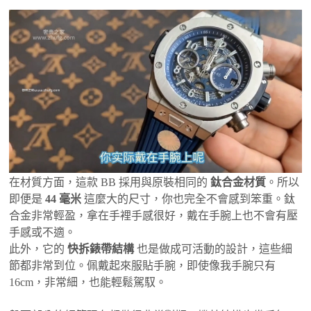
在材質方面，這款 BB 採用與原裝相同的
鈦合金材質
。所以
即便是
44 毫米
這麼大的尺寸，你也完全不會感到笨重。鈦
合金非常輕盈，拿在手裡手感很好，戴在手腕上也不會有壓
手感或不適。
此外，它的
快拆錶帶結構
也是做成可活動的設計，這些細
節都非常到位。佩戴起來服貼手腕，即使像我手腕只有
16cm，非常細，也能輕鬆駕馭。