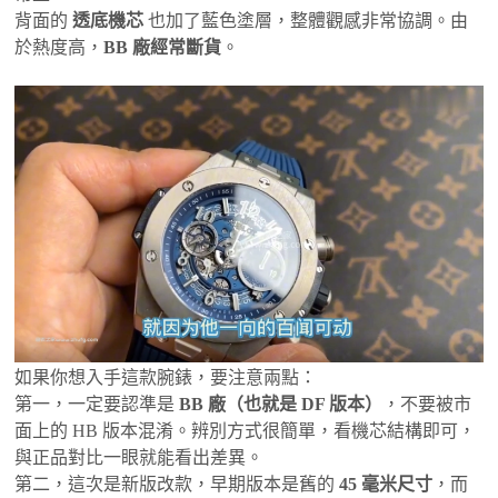
背面的
透底機芯
也加了藍色塗層，整體觀感非常協調。由
於熱度高，
BB 廠經常斷貨
。
如果你想入手這款腕錶，要注意兩點：
第一，一定要認準是
BB 廠（也就是 DF 版本）
，不要被市
面上的 HB 版本混淆。辨別方式很簡單，看機芯結構即可，
與正品對比一眼就能看出差異。
第二，這次是新版改款，早期版本是舊的
45 毫米尺寸
，而