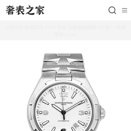
跳
至
主
江詩丹頓 縱橫四海 47040 銀面 自動機械腕錶 PPF廠 1:1高端
要
復刻 42mm
內
容