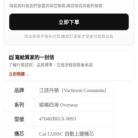
填寫資料後我們會盡快與您聯絡,確認現貨與最終報價
立即下單
送出表單不需先付款,確認訂單後才安排付款與出貨
📨 寫給買家的一封信
了解行業認知、品質標準、交易流程與售後承諾
立即閱讀 →
品牌
江詩丹頓（Vacheron Constantin）
系列
縱橫四海 Overseas
47040/B01A-9093
型號
機芯
Cal.1226SC 自動上鏈機芯