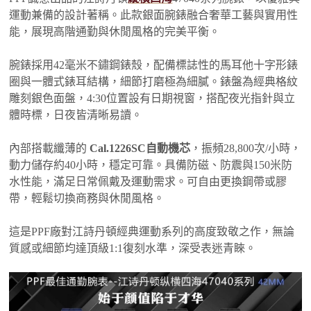
運動兼備的設計著稱。此款銀面腕錶融合奢華工藝與實用性
能，展現高階通勤與休閒風格的完美平衡。
腕錶採用42毫米不鏽鋼錶殼，配備標誌性的馬耳他十字形錶
圈與一體式錶耳結構，細節打磨極為細膩。錶盤為經典格紋
雕刻銀色面盤，4:30位置設有日期視窗，搭配夜光指針與立
體時標，日夜皆清晰易讀。
內部搭載纖薄的
Cal.1226SC自動機芯
，振頻28,800次/小時，
動力儲存約40小時，穩定可靠。具備防磁、防震與150米防
水性能，滿足日常佩戴及運動需求。可自由更換鋼帶或膠
帶，輕鬆切換商務與休閒風格。
這是PPF廠對江詩丹頓經典運動系列的高度致敬之作，無論
質感或細節均達頂級1:1復刻水準，深受表迷青睞。