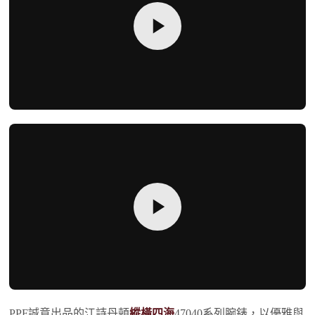
PPF誠意出品的江詩丹頓
縱橫四海
47040系列腕錶，以優雅與