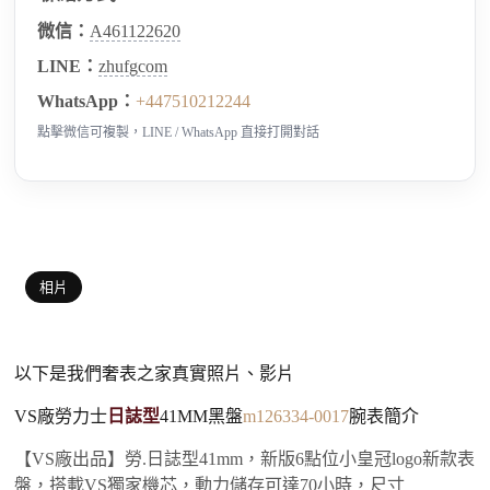
微信：
A461122620
LINE：
zhufgcom
WhatsApp：
+447510212244
點擊微信可複製，LINE / WhatsApp 直接打開對話
相片
以下是我們奢表之家真實照片、影片
VS廠勞力士
日誌型
41MM黑盤
m126334-0017
腕表簡介
【VS廠出品】勞.日誌型41mm，新版6點位小皇冠logo新款表
盤，搭載VS獨家機芯，動力儲存可達70小時，尺寸