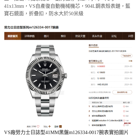
41x13mm，VS自產復自動機械機芯，904L鋼表殼表鏈，藍
寶石鏡面，折疊扣，防水大於50米級
VS廠勞力士日誌型41MM黑盤m126334-0017腕表實拍圖片