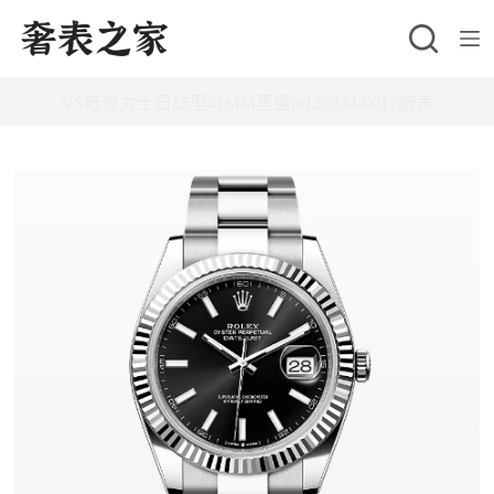
跳
至
主
VS廠勞力士日誌型41MM黑盤m126334-0017腕表
要
內
容