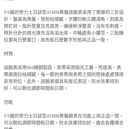
VS廠的勞力士日誌型41MM黑盤該腕表采用了簡單的三針設
計，盤面為黑盤，放射紋細膩，字體印刷立體清晰，刻度為
條釘狀，指針厚實且亮度高，邊緣幹凈整潔，沒有毛刺感。
時針分針的夜光填充沒有溢出來，中軸處有小鏤空，三點鐘
位置有日歷窗口，底色和日歷數字形態與正品一致‌。
材質
該腕表采用904精鋼製造，表帶采用拋光工藝，亮度高，表
帶兩側拉絲細膩，每一節的表帶與表帶之間的間接處處理得
非常到位。此外，該腕表還具有旋式表冠，防水效果特別
好，可以輕松調節時間和日期‌。
功能
VS廠的勞力士日誌型41MM黑盤腕表在功能上與正品一致，
可以輕松調節時間和日期。防水效果特別好，適合各種場合