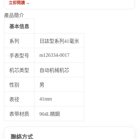
立即閱讀 →
產品簡介
基本信息
系列
日誌型系列41毫米
m126334-0017
手表型号
机芯类型
自动机械机芯
性别
男
41mm
表径
表带材质
904L精鋼
聯絡方式