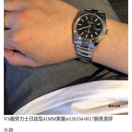
VS廠勞力士日誌型41MM黑盤m126334-0017腕表測評
外觀