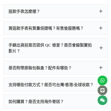
這款手表怎麽樣？
買這款手表有質量保證嗎？有售後服務嗎？
手錶出貨前是否提供 QC 檢查？是否會錄製實拍
影片？
非人
QC 品
為事故，免費維修三年
人為事故我們只收更換配件
是否附帶原裝包裝盒？配件有哪些？
質檢查
的費用，配件很便宜，大多數兩位數，貴一點也就一
兩百元人民幣
我們默認會提供普通盒子，如果需要原裝盒子可
支持哪些付款方式？是否可台灣/香港/全球收款？
以找我們搭配，選擇原裝盒子附屬配件：原裝盒
一、
外觀檢查
子、仿製發票、證書、禮袋等和原裝一致配件。
逐一確認錶殼、錶圈、錶盤、指針、玻璃、刻
如是鋼帶手錶會贈送拆錶帶工具。
度、錶帶等部位是否完好無瑕、貼合緊密。
如何購買？是否支持海外寄送？
我整理了原裝包裝盒子的照片，有需要點擊：
復
二、
機芯測試