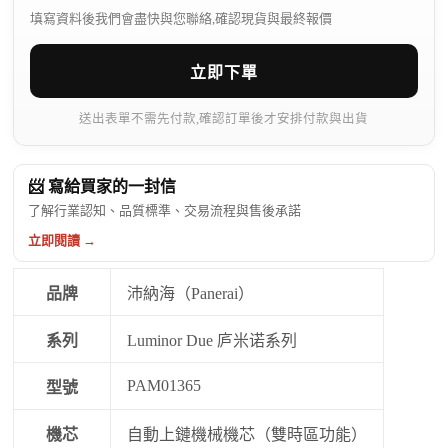
填寫資料後我們會盡快與您聯絡,確認現貨與最終報價
立即下單
送出表單不需先付款,確認訂單後才安排付款與出貨
📨 寫給買家的一封信
了解行業認知、品質標準、交易流程與售後承諾
立即閱讀 →
品牌
沛納海（Panerai）
系列
Luminor Due 庐米诺系列
PAM01365
型號
機芯
自動上鏈機械機芯（雙時區功能）