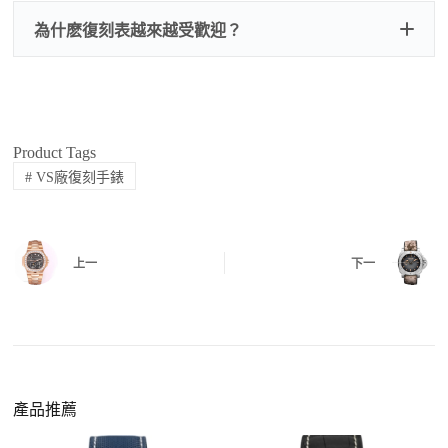
刻手錶原裝盒子
檢查走時是否穩定、日差是否正常，加大搖動後
交易方式
注：部分原裝盒子需要加錢購買，價格也不貴。
為什麽復刻表越來越受歡迎？
是否有異音，再根據款式進行上弦與功能測試。
三、
功能確認
測試日期調校、計時按鍵、GMT 指針、夜光等所
有該款應具備的功能是否正常。
四、
實拍照片與影片
QC 完成後，我們會錄製
錶款實拍影片
與照片發
Product Tags
價格更親民
：以原裝價格的十分之一即可享受相
給您確認，確定沒有問題後才會安排出貨。
#
VS廠復刻手錶
同外觀與佩戴質感。
機芯技術進步
：部分復刻款的機芯動儲可達 72
小時以上，性能已超越許多普通品牌腕錶。
外觀精準度提升
：現代復刻工藝高度還原原裝細
上一
下一
https://www.zhufg.com/jianceliucheng/
節，外觀幾乎難以分辨。
一、聯繫客服專員
佩戴更無壓力
：無需承擔高價手錶的風險，更適
請先透過網站上的聯繫方式與我們取得聯繫，將您感
合日常通勤與旅行佩戴。
興趣的款式圖片、連結或產品資訊發給客服專員，我
們會先幫您確認版本與實際價格。
產品推薦
二、確認款式與價格
客服會與您確認品牌、尺寸、顏色、配件等細節，如