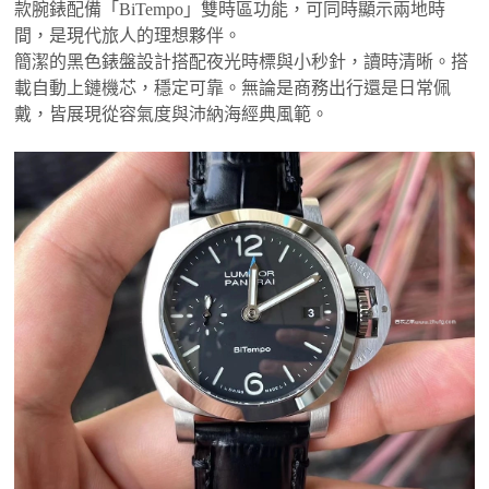
款腕錶配備「BiTempo」雙時區功能，可同時顯示兩地時
間，是現代旅人的理想夥伴。
簡潔的黑色錶盤設計搭配夜光時標與小秒針，讀時清晰。搭
載自動上鏈機芯，穩定可靠。無論是商務出行還是日常佩
戴，皆展現從容氣度與沛納海經典風範。