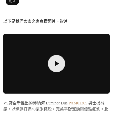
相片
以下是我們奢表之家真實照片、影片
VS廠全新推出的沛納海 Luminor Due
PAM01365
男士機械
錶，以精鋼打造40毫米錶殼，完美平衡運動與優雅氣質。此