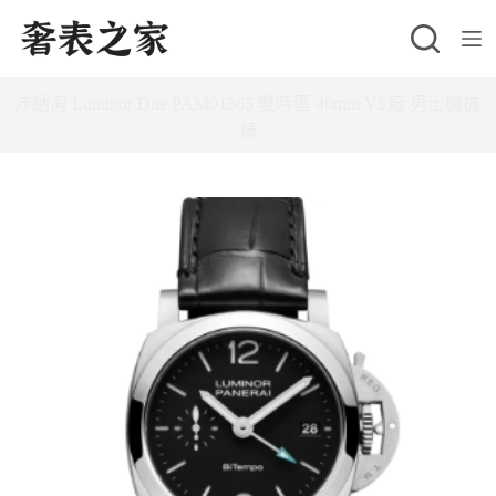
跳
至
主
沛納海 Luminor Due PAM01365 雙時區 40mm VS廠 男士機械
要
錶
內
容