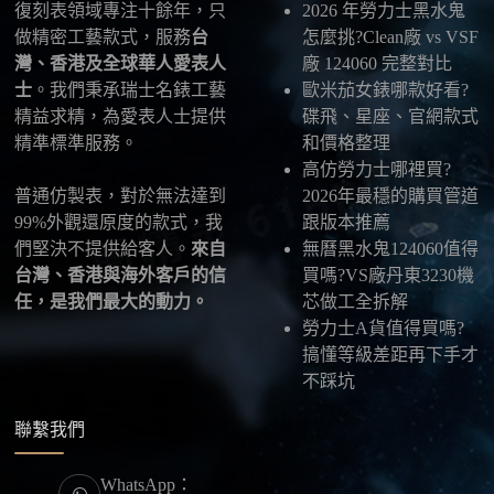
復刻表領域專注十餘年，只
2026 年勞力士黑水鬼
最後：喜歡就別拖太久，有些熱門款現貨數量有
做精密工藝款式，服務
台
怎麼挑?Clean廠 vs VSF
限，早一步確認，就能早一點戴上喜歡的腕錶。
灣、香港及全球華人愛表人
廠 124060 完整對比
士
。我們秉承瑞士名錶工藝
歐米茄女錶哪款好看?
精益求精，為愛表人士提供
碟飛、星座、官網款式
精準標準服務。
和價格整理
高仿勞力士哪裡買?
普通仿製表，對於無法達到
2026年最穩的購買管道
99%外觀還原度的款式，我
跟版本推薦
們堅決不提供給客人。
來自
無曆黑水鬼124060值得
台灣、香港與海外客戶的信
買嗎?VS廠丹東3230機
任，是我們最大的動力。
芯做工全拆解
勞力士A貨值得買嗎?
搞懂等級差距再下手才
不踩坑
聯繫我們
WhatsApp：