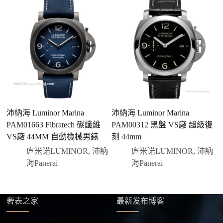
有現貨會直接幫您預留；若需要排單，我們也會事先
說明大約出貨時間。
三、安排付款方式
您可以選擇先付少量訂金預留貨品，餘款在出貨
前或收到實拍照片後再支付
；也可以一次性全額
付款，我們會在原有價格基礎上盡量幫您爭取更
優惠的方案。部分地區可協助安排較安全的到付
方式，具體以當下說明為準。
沛納海 Luminor Marina
沛納海 Luminor Marina
沛
四、填寫收件資料與出貨
PAM01663 Fibratech 碳纖維
PAM00312 黑盤 VS廠 超級復
碳
確認款式與付款後，把收件人姓名、地址及聯絡方式
VS廠 44MM 自動機械男錶
刻 44mm
發給我們，我們會為您選擇合適的物流公司，全程提
供最新物流資訊與查件連結。
庐米诺LUMINOR
,
沛納
庐米诺LUMINOR
,
沛納
海Panerai
海Panerai
五、海外寄送說明
本店支援寄送至香港、澳門、台灣、欧美以及其他海
外地區
，運費會依照目的地與物流方案另行報價，客
奢表之家
最新发布博客
服在出貨前會跟您確認清楚。